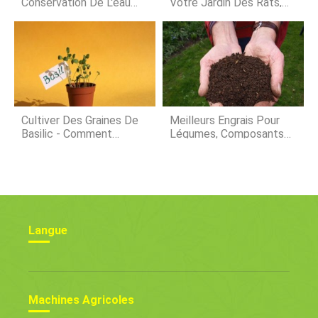
Conservation De L'eau
Votre Jardin Des Rats,
Cherche À Améliorer
Souris Et Rongeurs
L'efficacité De L'irrigation
Au Nebraska
Cultiver Des Graines De
Meilleurs Engrais Pour
Basilic - Comment
Légumes, Composants
Planter Des Graines De
Du Fumier
Basilic
Langue
Machines Agricoles