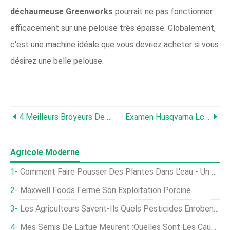
déchaumeuse Greenworks
pourrait ne pas fonctionner
efficacement sur une pelouse très épaisse. Globalement,
c'est une machine idéale que vous devriez acheter si vous
désirez une belle pelouse.
4 Meilleurs Broyeurs De Bois De Moins De 500 $ En 2021
Examen Husqvarna Lc221a :cette Tondeuse Automotrice Fonctionne-T-Elle Vraiment ?
Agricole Moderne
Comment Faire Pousser Des Plantes Dans L'eau - Un Guide Du Débutant
Maxwell Foods Ferme Son Exploitation Porcine
Les Agriculteurs Savent-Ils Quels Pesticides Enrobent Leurs Semences ?
Mes Semis De Laitue Meurent :quelles Sont Les Causes De La Fonte Des Semis De La Laitue