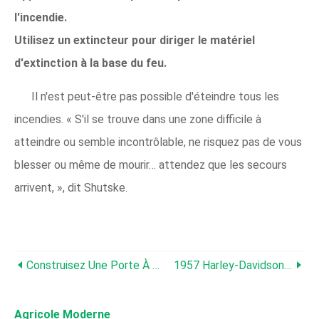
l'incendie.
Utilisez un extincteur pour diriger le matériel
d'extinction à la base du feu.
Il n'est peut-être pas possible d'éteindre tous les
incendies. « S'il se trouve dans une zone difficile à
atteindre ou semble incontrôlable, ne risquez pas de vous
blesser ou même de mourir… attendez que les secours
arrivent, », dit Shutske.
Construisez Une Porte À Bétail À L'épreuve Des Inondations
1957 Harley-Davidson Servi-Car :Montez Sur Votre Mauvais Scooter Et… Livrez Du Lait ?
Agricole Moderne