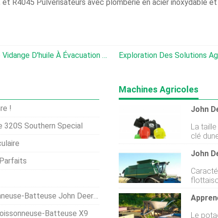
, et R4045 Pulvérisateurs avec plomberie en acier inoxydable 
Tout Autour De La Ferme :chariot De Vidange D'huile À Évacuation D'air
Exploration Des Solutions Agricoles D
Machines Agricoles
re !
re 320S Southern Special
La taill
clé dun
ulaire
efficace
John D
à la réc
Parfaits
à la bo
Caractér
choisir 
flottais
applica
accrue,
gouttes
euse-Batteuse John Deere X9
Appren
mainteni
command
stabilité
offre la
Moissonneuse-Batteuse X9
Le pota
entretie