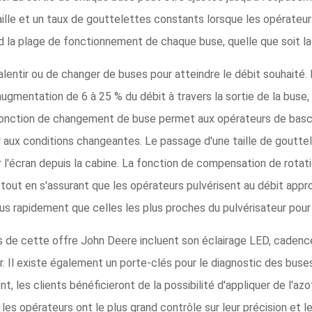
lle et un taux de gouttelettes constants lorsque les opérateu
d la plage de fonctionnement de chaque buse, quelle que soit la
ralentir ou de changer de buses pour atteindre le débit souhaité
gmentation de 6 à 25 % du débit à travers la sortie de la buse,
 fonction de changement de buse permet aux opérateurs de basc
er aux conditions changeantes. Le passage d'une taille de goutte
 l'écran depuis la cabine. La fonction de compensation de rotatio
tout en s'assurant que les opérateurs pulvérisent au débit appro
lus rapidement que celles les plus proches du pulvérisateur pou
 de cette offre John Deere incluent son éclairage LED, cadenc
ir. Il existe également un porte-clés pour le diagnostic des bus
 les clients bénéficieront de la possibilité d'appliquer de l'azo
es opérateurs ont le plus grand contrôle sur leur précision et le