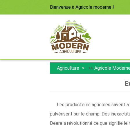
Bienvenue à
Agricole moderne
!
Agriculture
>>
Agricole Modern
E
Les producteurs agricoles savent à q
pulvérisent sur le champ. Des inexactit
Deere a révolutionné ce que signifie l