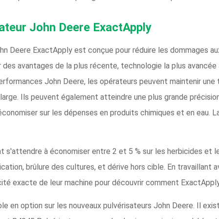
sateur John Deere ExactApply
ohn Deere ExactApply est conçue pour réduire les dommages aux 
 des avantages de la plus récente, technologie la plus avancée 
 performances John Deere, les opérateurs peuvent maintenir une 
 large. Ils peuvent également atteindre une plus grande précisio
conomiser sur les dépenses en produits chimiques et en eau. La
s'attendre à économiser entre 2 et 5 % sur les herbicides et les
ation, brûlure des cultures, et dérive hors cible. En travaillant
cité exacte de leur machine pour découvrir comment ExactApply p
e en option sur les nouveaux pulvérisateurs John Deere. Il exi