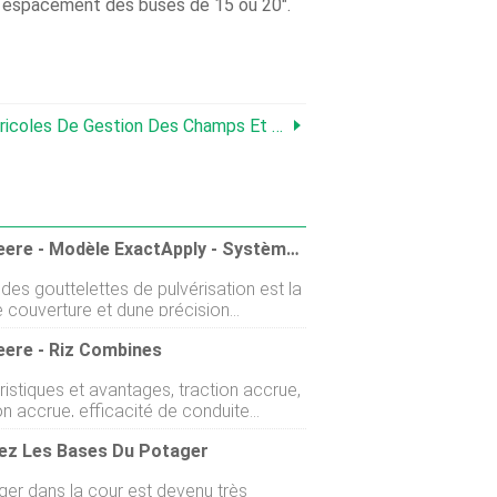
et espacement des buses de 15 ou 20″.
e Gestion Des Champs Et De L'eau De John Deere
John Deere - Modèle ExactApply - Système De Contrôle Des Buses
e des gouttelettes de pulvérisation est la
e couverture et dune précision
s. Il doit être cohérent. Il doit sadapter
eere - Riz Combines
olte. Il doit être appliqué au bon taux et
nne pression. Vous pouvez maintenant
istiques et avantages, traction accrue,
la bonne taille de goutte pour votre
on accrue, efficacité de conduite
tion avec ExactApply. Les bonnes
 faibles dommages superficiels,
 pour les bonnes cultures. Avec
ez Les Bases Du Potager
r des vitesses au sol plus élevées,
e individuelle des buses, ExactApply
 améliorée, installation facile, faible
 précision à toutes les vitesses de
ger dans la cour est devenu très
n, , au quotidien et à long terme,