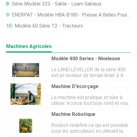
Série Modèle 32S - Sable - Loam Sableux
ENERPAT - Modèle HBA-B180 - Presse À Balles Pour Épis De Maïs
Modèle 60 Série T2 - Tracteurs
Machines Agricoles
Modèle 400 Series - Niveleuse
Le LAND-LEVELLER de la série 400
est un niveleur de terrain léger à 4
voies qui est extrêmement maniable
Machine D'écorçage
dans les petites zones telles que les
routes et les cours ! Ils sont très
La machine est pratique et sûre à
pratiques pour gratter la neige et
utiliser, écorce tout bois rond et vous
même niveler les gravillons sur votre
aide à le préparer pour lusage prévu.
jardin ! Cette machine est très
Machine Robotique
Cette machine, qui a naturellement
populaire dans les fermes et les
tous les avantages des équipements
superficies. Le SUPREME LAND-
Rowbot redéfinit ce qui est possible
POSCH, est idéal pour les petits
LEVELLER est une machine dont
pour les agriculteurs en utilisant la
projets. Les différents types de
votre ferme ou votre superficie a
robotique. Notre première machine