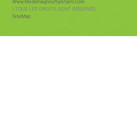
Www.modernagriculturefarm.com
| TOUS LES DROITS SONT RÉSERVÉS
SiteMap