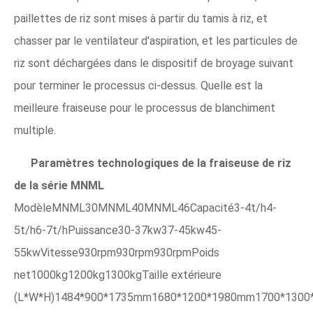
paillettes de riz sont mises à partir du tamis à riz, et
chasser par le ventilateur d'aspiration, et les particules de
riz sont déchargées dans le dispositif de broyage suivant
pour terminer le processus ci-dessus. Quelle est la
meilleure fraiseuse pour le processus de blanchiment
multiple.
Paramètres technologiques de la fraiseuse de riz
de la série MNML
ModèleMNML30MNML40MNML46Capacité3-4t/h4-
5t/h6-7t/hPuissance30-37kw37-45kw45-
55kwVitesse930rpm930rpm930rpmPoids
net1000kg1200kg1300kgTaille extérieure
(L*W*H)1484*900*1735mm1680*1200*1980mm1700*130