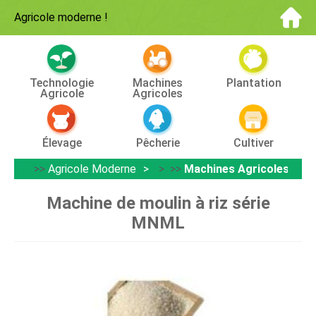
Agricole moderne
!
Technologie
Machines
Plantation
Agricole
Agricoles
Élevage
Pêcherie
Cultiver
>>
Agricole Moderne
> >>
Machines Agricoles
Machine de moulin à riz série
MNML