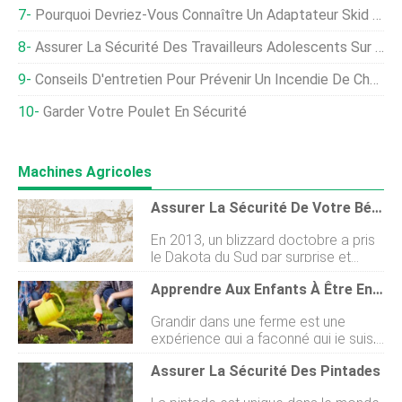
Pourquoi Devriez-Vous Connaître Un Adaptateur Skid Steer Pour Votre Chargeuse
Assurer La Sécurité Des Travailleurs Adolescents Sur La Machinerie Lourde
Conseils D'entretien Pour Prévenir Un Incendie De Chargeuse Compacte
Garder Votre Poulet En Sécurité
Machines Agricoles
Assurer La Sécurité De Votre Bétail En Hiver
En 2013, un blizzard doctobre a pris
le Dakota du Sud par surprise et
avec sa neige et sa glace, il y a eu
Apprendre Aux Enfants À Être En Sécurité À La Ferme
dimportantes pertes de bétail. Lhiver
arrive et avec lui des conditions
Grandir dans une ferme est une
climatiques extrêmes. Tandis que la
expérience qui a façonné qui je suis,
glace, neige fondue, et la neige peut
et je suis tellement reconnaissante
apporter un jour de neige bienvenu
Assurer La Sécurité Des Pintades
de pouvoir élever mes propres
pour de nombreux Américains, pour
enfants dans une ferme. Une ferme
les agriculteurs et les travailleurs