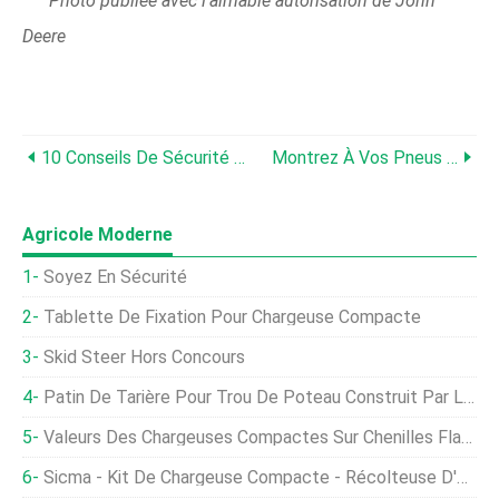
Photo publiée avec l'aimable autorisation de John
Deere
10 Conseils De Sécurité Pour La Récolte Pour Prévenir Les Accidents À La Ferme
Montrez À Vos Pneus De Ferme Un Peu De TLC
Agricole Moderne
Soyez En Sécurité
Tablette De Fixation Pour Chargeuse Compacte
Skid Steer Hors Concours
Patin De Tarière Pour Trou De Poteau Construit Par Les Agriculteurs
Valeurs Des Chargeuses Compactes Sur Chenilles Flatlining
Sicma - Kit De Chargeuse Compacte - Récolteuse D'olives, Des Noisettes, Cerises, Prunes Avec Agitateur De Tronc (équipé Avec Ou Sans Parapluie)