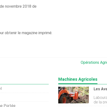
o de novembre 2018 de
ur obtenir le magazine imprimé.
Opérations Agri
Machines Agricoles
l
Les Av
Labourage une ferme est une par
de la pr
ne Portée
plantati