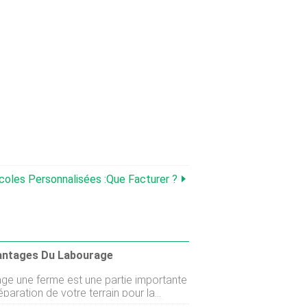
coles Personnalisées :que Facturer ?
antages Du Labourage
tie importante
éparation de votre terrain pour la
on de cultures. Ce processus implique