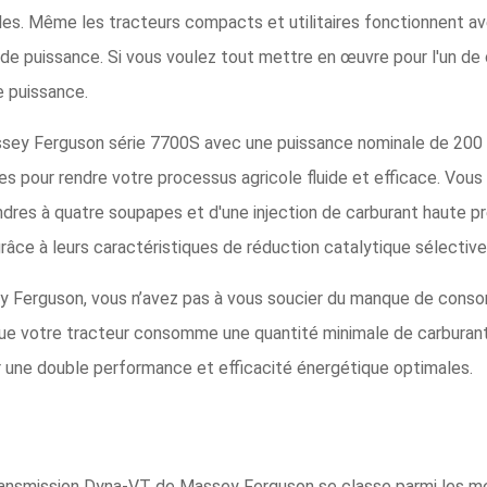
es. Même les tracteurs compacts et utilitaires fonctionnent ave
de puissance. Si vous voulez tout mettre en œuvre pour l'un de
e puissance.
ssey Ferguson série 7700S avec une puissance nominale de 200 
s pour rendre votre processus agricole fluide et efficace. Vous
ndres à quatre soupapes et d'une injection de carburant haute p
râce à leurs caractéristiques de réduction catalytique sélective
y Ferguson, vous n’avez pas à vous soucier du manque de cons
que votre tracteur consomme une quantité minimale de carburant p
 une double performance et efficacité énergétique optimales.
ansmission Dyna-VT de Massey Ferguson se classe parmi les mei