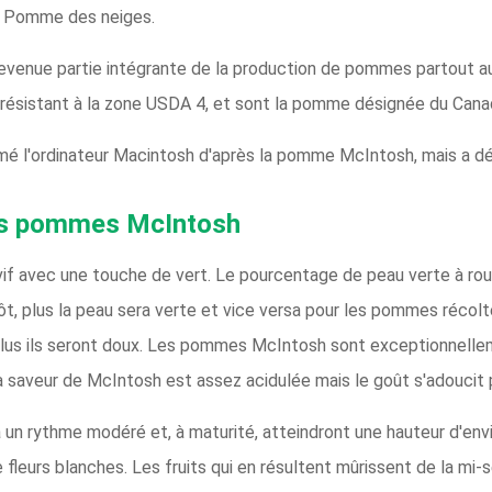
ou Pomme des neiges.
venue partie intégrante de la production de pommes partout au 
 résistant à la zone USDA 4, et sont la pomme désignée du Cana
mé l'ordinateur Macintosh d'après la pomme McIntosh, mais a dé
des pommes McIntosh
f avec une touche de vert. Le pourcentage de peau verte à 
tôt, plus la peau sera verte et vice versa pour les pommes récolt
lus ils seront doux. Les pommes McIntosh sont exceptionnelle
, la saveur de McIntosh est assez acidulée mais le goût s'adoucit
 rythme modéré et, à maturité, atteindront une hauteur d'enviro
 fleurs blanches. Les fruits qui en résultent mûrissent de la mi