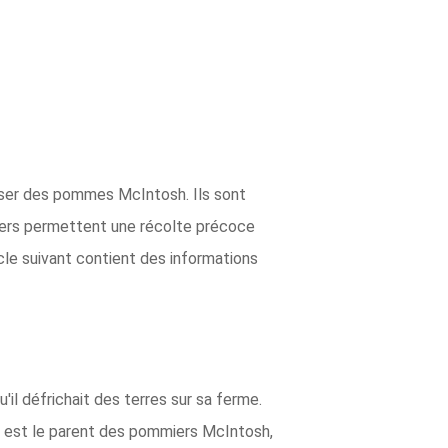
sser des pommes McIntosh. Ils sont
ers permettent une récolte précoce
cle suivant contient des informations
l défrichait des terres sur sa ferme.
 est le parent des pommiers McIntosh,