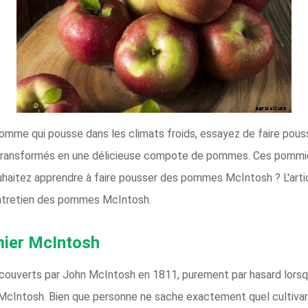
pomme qui pousse dans les climats froids, essayez de faire pou
t transformés en une délicieuse compote de pommes. Ces pommi
ouhaitez apprendre à faire pousser des pommes McIntosh ? L'arti
entretien des pommes McIntosh.
mier McIntosh
uverts par John McIntosh en 1811, purement par hasard lorsqu'i
McIntosh. Bien que personne ne sache exactement quel cultivar