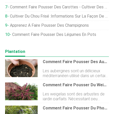
Comment Faire Pousser Des Carottes - Cultiver Des Carottes Dans Le Jardin
Cultiver Du Chou Frisé :informations Sur La Façon De Faire Pousser Du Chou Frisé
Apprenez À Faire Pousser Des Champignons
Comment Faire Pousser Des Légumes En Pots
Plantation
Comment Faire Pousser Des Aubergines
Les aubergines sont un délicieux
méditerranéen utilisé dans un certain
nombre de plats tels que la
Comment Faire Pousser Du Weigela
parmigiana, les beignets, les currys et
le baba ganoush. Les aubergines
Les weigelas sont des arbustes de
peuvent également être grillées,
jardin parfaits. Nécessitant peu
rôties et farcies. Dans la même
dentretien, ils sont faciles à cultiver
famille que les tomates, les poivrons
Comment Faire Pousser Du Phormium
et fonctionnent bien dans une variété
et les piments, les aubergines
de situations, y compris les frontières