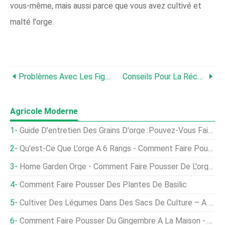
vous-même, mais aussi parce que vous avez cultivé et
malté l'orge.
Problèmes Avec Les Figuiers:maladies Courantes Du Figuier
Conseils Pour La Récolte De L'orge - Comment Et Quand Récolter L'orge
Agricole Moderne
Guide D'entretien Des Grains D'orge :pouvez-Vous Faire Pousser De L'orge À La Maison
Qu'est-Ce Que L'orge À 6 Rangs - Comment Faire Pousser De L'orge À 6 Rangs Pour La Fabrication De La Bière
Home Garden Orge - Comment Faire Pousser De L'orge Comme Culture De Couverture
Comment Faire Pousser Des Plantes De Basilic
Cultiver Des Légumes Dans Des Sacs De Culture – À La Maison
Comment Faire Pousser Du Gingembre À La Maison - Un Guide Complet