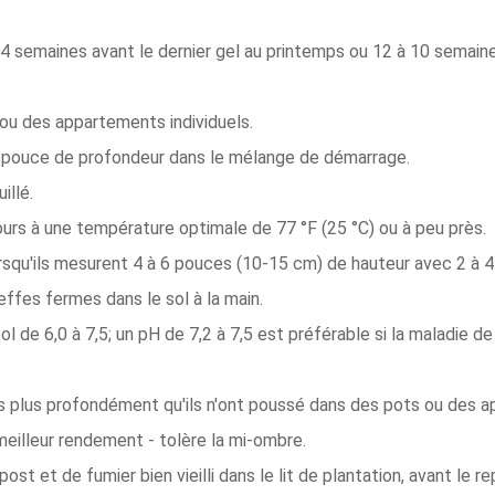
à 4 semaines avant le dernier gel au printemps ou 12 à 10 semain
u des appartements individuels.
 pouce de profondeur dans le mélange de démarrage.
illé.
ours à une température optimale de 77 °F (25 °C) ou à peu près.
orsqu'ils mesurent 4 à 6 pouces (10-15 cm) de hauteur avec 2 à 4
effes fermes dans le sol à la main.
de 6,0 à 7,5; un pH de 7,2 à 7,5 est préférable si la maladie de
es plus profondément qu'ils n'ont poussé dans des pots ou des 
 meilleur rendement - tolère la mi-ombre.
t et de fumier bien vieilli dans le lit de plantation, avant le rep