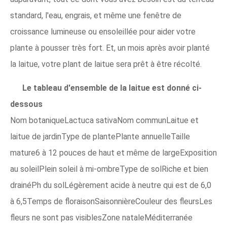
standard, l'eau, engrais, et même une fenêtre de
croissance lumineuse ou ensoleillée pour aider votre
plante à pousser très fort. Et, un mois après avoir planté
la laitue, votre plant de laitue sera prêt à être récolté.
Le tableau d'ensemble de la laitue est donné ci-
dessous
Nom botaniqueLactuca sativaNom communLaitue et
laitue de jardinType de plantePlante annuelleTaille
mature6 à 12 pouces de haut et même de largeExposition
au soleilPlein soleil à mi-ombreType de solRiche et bien
drainéPh du solLégèrement acide à neutre qui est de 6,0
à 6,5Temps de floraisonSaisonnièreCouleur des fleursLes
fleurs ne sont pas visiblesZone nataleMéditerranée