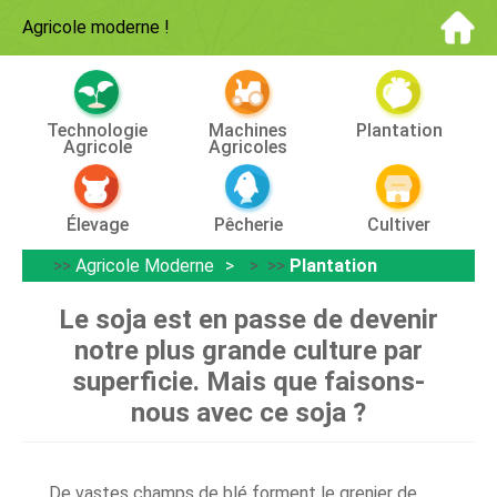
Agricole moderne
!
Technologie
Machines
Plantation
Agricole
Agricoles
Élevage
Pêcherie
Cultiver
>>
Agricole Moderne
> >>
Plantation
Le soja est en passe de devenir
notre plus grande culture par
superficie. Mais que faisons-
nous avec ce soja ?
De vastes champs de blé forment le grenier de