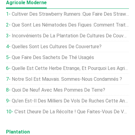
Agricole Moderne
Cultiver Des Strawberry Runners :que Faire Des Strawberry Runners
Que Sont Les Nématodes Des Figues :comment Traiter Les Figues Avec Les Nématodes À Galles
Inconvénients De La Plantation De Cultures De Couverture :quels Sont Les Inconvénients Des Cultures De Couverture
Quelles Sont Les Cultures De Couverture?
Que Faire Des Sachets De Thé Usagés
Quelle Est Cette Herbe Étrange, Et Pourquoi Les Agriculteurs Et Les Noix De Santé Sont-Ils Si Intéressés?
Notre Sol Est Mauvais. Sommes-Nous Condamnés ?
Quoi De Neuf Avec Mes Pommes De Terre?
Qu'en Est-Il Des Milliers De Vols De Ruches Cette Année ?
C'est L'heure De La Récolte ! Que Faites-Vous De Votre Récolte Locale ?
Plantation