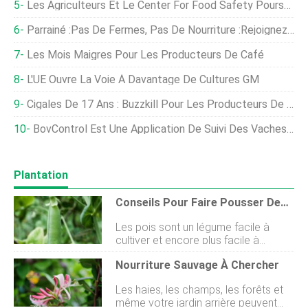
Les Agriculteurs Et Le Center For Food Safety Poursuivent L'USDA Pour La Culture Hydroponique Biologique
Parrainé :pas De Fermes, Pas De Nourriture :rejoignez Le Mouvement
Les Mois Maigres Pour Les Producteurs De Café
L'UE Ouvre La Voie À Davantage De Cultures GM
Cigales De 17 Ans : Buzzkill Pour Les Producteurs De Bleuets
BovControl Est Une Application De Suivi Des Vaches Pour Les Agriculteurs
Plantation
Conseils Pour Faire Pousser Des Pois Dans Votre Jardin
Les pois sont un légume facile à
cultiver et encore plus facile à
déguster avec vos repas. Utilisez
Nourriture Sauvage À Chercher
nos conseils pour faire pousser des
pois dans votre jardin cette année.
Les haies, les champs, les forêts et
Lorsque vous envisagez de cultiver
même votre jardin arrière peuvent
des pois, vous avez le choix entre de