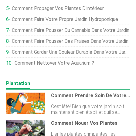
Comment Propager Vos Plantes D'intérieur
Comment Faire Votre Propre Jardin Hydroponique
Comment Faire Pousser Du Cannabis Dans Votre Jardin
Comment Faire Pousser Des Fraises Dans Votre Jardin
Comment Garder Une Couleur Durable Dans Votre Jardin
Comment Nettoyer Votre Aquarium ?
Plantation
Comment Prendre Soin De Votre Jardin D'été
Cest lété! Bien que votre jardin soit
maintenant bien établi et quil se
renforce, il a toujours besoin de
Comment Nouer Vos Plantes
votre attention régulière pour laider à
rester sain et productif. Que vous
Lier les plantes grimpantes, les
cultiviez des plantes comestibles ou