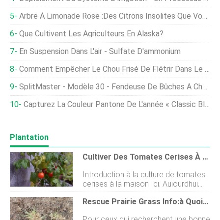
Arbre À Limonade Rose :des Citrons Insolites Que Vous Adorerez
Que Cultivent Les Agriculteurs En Alaska?
En Suspension Dans L'air - Sulfate D'ammonium
Comment Empêcher Le Chou Frisé De Flétrir Dans Le Jardin
SplitMaster - Modèle 30 - Fendeuse De Bûches À Châssis Longitudinal
Capturez La Couleur Pantone De L'année « Classic Blue » Avec Ces Plantes
Plantation
Cultiver Des Tomates Cerises À La Maison – En Inde
Introduction à la culture de tomates
cerises à la maison Ici, Aujourdhui,
dans cet article, nous allons discuter
Rescue Prairie Grass Info:à Quoi Sert L'herbe Des Prairies?
de la façon de cultiver des tomates
cerises à la maison. Les sujets
Pour ceux qui recherchent une bonne