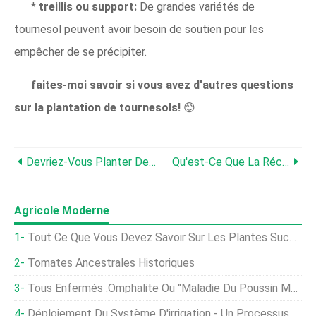
*
treillis ou support:
De grandes variétés de
tournesol peuvent avoir besoin de soutien pour les
empêcher de se précipiter.
faites-moi savoir si vous avez d'autres questions
sur la plantation de tournesols!
😊
Devriez-Vous Planter Des Graines De Gazon À L'automne Texas?
Qu'est-Ce Que La Récolte Principale De St.?
Agricole Moderne
Tout Ce Que Vous Devez Savoir Sur Les Plantes Succulentes
Tomates Ancestrales Historiques
Tous Enfermés :omphalite Ou "maladie Du Poussin Mou"
Déploiement Du Système D'irrigation - Un Processus Complet