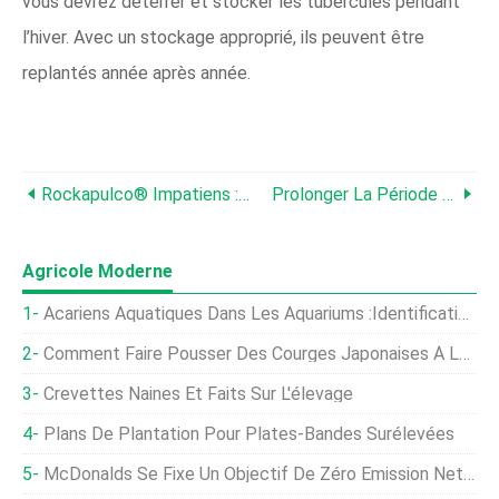
vous devrez déterrer et stocker les tubercules pendant
l’hiver. Avec un stockage approprié, ils peuvent être
replantés année après année.
Rockapulco® Impatiens :Guide De Plantation, De Culture Et D'entretien
Prolonger La Période De Floraison Annuelle :conseils D'experts Pour Un Jardin D'été Continu
Agricole Moderne
Acariens Aquatiques Dans Les Aquariums :identification, Impact Et Gestion
Comment Faire Pousser Des Courges Japonaises À La Maison | Conseils D'entretien Et De Croissance
Crevettes Naines Et Faits Sur L'élevage
Plans De Plantation Pour Plates-Bandes Surélevées
McDonalds Se Fixe Un Objectif De Zéro Émission Nette De Carbone Pour 2050