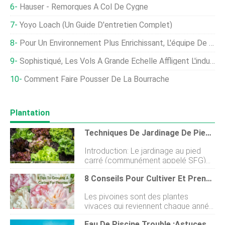
Hauser - Remorques À Col De Cygne
Yoyo Loach (un Guide D'entretien Complet)
Pour Un Environnement Plus Enrichissant, L'équipe De Protection Des Animaux De Tyson Foods Laisse Les Poulets Choisir
Sophistiqué, Les Vols À Grande Échelle Affligent L'industrie Des Noix En Californie
Comment Faire Pousser De La Bourrache
Plantation
Techniques De Jardinage De Pied Carré, Des Idées En Inde
Introduction: Le jardinage au pied
carré (communément appelé SFG)
est une méthode de plantation dans
8 Conseils Pour Cultiver Et Prendre Soin Des Pivoines
laquelle la zone de plantation est
divisée en petites portions qui
Les pivoines sont des plantes
donnent un aspect de jardinage
vivaces qui reviennent chaque année
intensif dans une petite zone de
en fleurissant du printemps à lété. Ce
jardinage. Cest un moyen simple de
Eau De Piscine Trouble :astuces Pour Rendre Votre Piscine À Nouveau Limpide