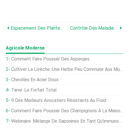
Espacement Des Plantes De Pastèque:combien D'espace Entre Les Pastèques
Contrôle Des Maladies De La Pastèque :comment Traiter Les Maladies Des Plantes De Pastèque
Agricole Moderne
Comment Faire Pousser Des Asperges
Cultiver La Livèche :une Herbe Peu Commune Aux Multiples Usages
Chevilles En Acier Doux
Tarwi :le Forfait Total
9 Des Meilleurs Avocatiers Résistants Au Froid
Comment Faire Pousser Des Champignons À La Maison :commencer Avec Cette Savoureuse Culture
Webinaire :Mélange De Saponines En Tant Qu'immunomodulateur Dans Les Poissons Et Les Crevettes