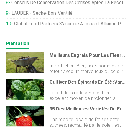
Conseils De Conservation Des Cerises Après La Récolte - Comment Gérer Les Cerises Récoltées
LAUBER - Sèche-Bois Ventilé
Global Food Partners S'associe À Impact Alliance Pour Accélérer La Production D'œufs Sans Cage En Asie
Plantation
Meilleurs Engrais Pour Les Fleurs - Un Guide Complet
Introduction: Bien, nous sommes de
retour avec un merveilleux guide sur
les meilleurs engrais pour fleurs. Le
Cultiver Des Épinards En Été :Variétés Alternatives D'épinards D'été
fumier est idéal pour le jardin de
fleurs. Comme engrais, le fumier
Lajout de salade verte est un
fournit de lazote, le phosphore et le
excellent moyen de prolonger la
potassium sont également appelés
récolte du potager. Légumes verts,
N-P-K, ainsi que plusieurs autres
35 Des Meilleures Variétés De Fraises Pour Les Jardiniers Amateurs
comme les épinards, poussent mieux
nutriments. En tant quamendement
lorsque les températures sont
de sol, le fumier najoute pas de
Une récolte locale de fraises dété
fraîches. Cela signifie que les graines
matière organique, mais il contribue
sucrées, réchauffé par le soleil, est
sont le plus souvent plantées afin
aussi à améliorer la structure du sol,
lun des grands plaisirs de la vie. Et il
que la plante puisse être récoltée au