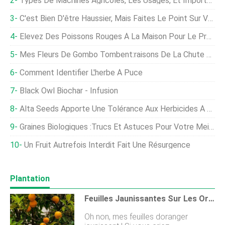
Types De Machines Agricoles, Les Usages, Et Importance
C'est Bien D'être Haussier, Mais Faites Le Point Sur Vos Finances
Élevez Des Poissons Rouges À La Maison Pour Le Profit
Mes Fleurs De Gombo Tombent:raisons De La Chute Des Fleurs De Gombo
Comment Identifier L'herbe À Puce
Black Owl Biochar - Infusion
Alta Seeds Apporte Une Tolérance Aux Herbicides À EMPYR Premier Forages
Graines Biologiques :Trucs Et Astuces Pour Votre Meilleur Jardin De Tous Les Temps
Un Fruit Autrefois Interdit Fait Une Résurgence
Plantation
Feuilles Jaunissantes Sur Les Orangers :mes Feuilles D'oranger Jaunissent
Oh non, mes feuilles doranger