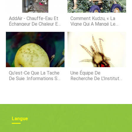
intérieur et pourquoi ils sont
rapidement déployés dans de
nombreuses salles de culture en
AddAir - Chauffe-Eau Et
Comment Kudzu, « La
intérieur à travers la pl
Échangeur De Chaleur En
Vigne Qui A Mangé Le
Une Seule Unité
Sud, ” Mettre
L'agriculture Du Sud Sur
Les Patins
Qu'est-Ce Que La Tache
Une Équipe De
De Suie :informations Sur
Recherche De L'Institut
Le Traitement De La
Moredun Explore Les
Tache De Suie Des
Acariens Rouges Chez
Pommes
Les Volailles
Langue