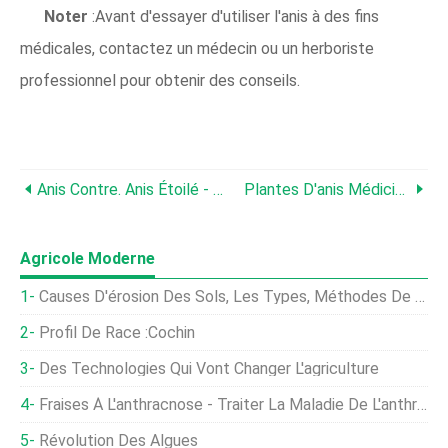
Noter
:Avant d'essayer d'utiliser l'anis à des fins
médicales, contactez un médecin ou un herboriste
professionnel pour obtenir des conseils.
Anis Contre. Anis Étoilé - L'anis Étoilé Et Les Plantes D'anis Sont-Ils Identiques
Plantes D'anis Médicinales - En Quoi L'anis Est-Il Bon Pour Vous
Agricole Moderne
Causes D'érosion Des Sols, Les Types, Méthodes De Conservation Des Sols
Profil De Race :Cochin
Des Technologies Qui Vont Changer L'agriculture
Fraises À L'anthracnose - Traiter La Maladie De L'anthracnose Des Fraises
Révolution Des Algues