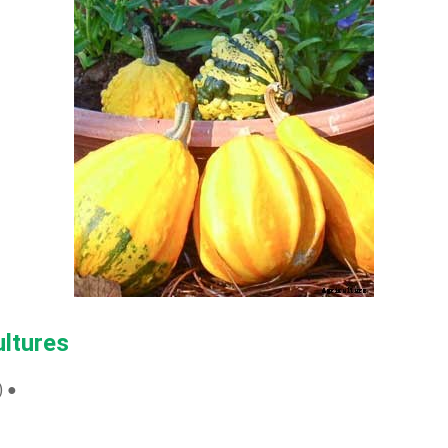
ultures
) ●