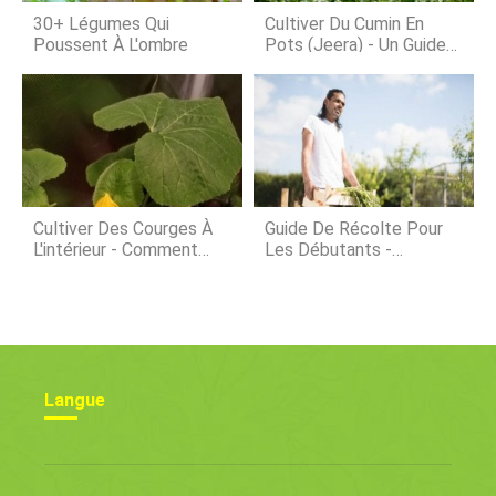
et aussi vitamine. Aussi, plusieurs
30+ Légumes Qui
Cultiver Du Cumin En
propriétés médicinales on
Poussent À L'ombre
Pots (Jeera) - Un Guide
Complet
Cultiver Des Courges À
Guide De Récolte Pour
L'intérieur - Comment
Les Débutants -
Faire Pousser Des
Comment Récolter Et
Courges À L'intérieur De
Conserver Les Produits
Votre Maison
Locaux
Langue