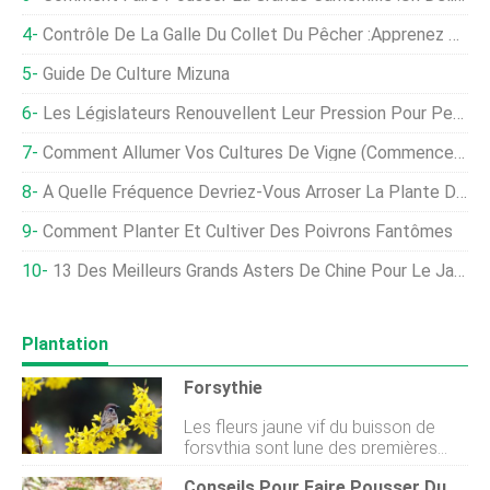
Contrôle De La Galle Du Collet Du Pêcher :apprenez À Traiter Le Galle Du Collet Du Pêcher
Guide De Culture Mizuna
Les Législateurs Renouvellent Leur Pression Pour Permettre À La Viande Non Inspectée D'entrer Dans L'approvisionnement Alimentaire
Comment Allumer Vos Cultures De Vigne (Commencez Ici)
À Quelle Fréquence Devriez-Vous Arroser La Plante De Serpent ?
Comment Planter Et Cultiver Des Poivrons Fantômes
13 Des Meilleurs Grands Asters De Chine Pour Le Jardin De Fin D'été
Plantation
Forsythie
Les fleurs jaune vif du buisson de
forsythia sont lune des premières
fleurs du printemps, ajoutant de la
Conseils Pour Faire Pousser Du Chou Vert En Hiver
couleur joyeuse au paysage encore