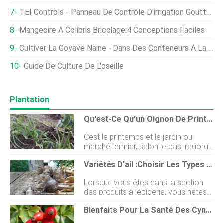
TEI Controls - Panneau De Contrôle D'irrigation Goutte À Goutte Industriel
Mangeoire À Colibris Bricolage:4 Conceptions Faciles
Cultiver La Goyave Naine - Dans Des Conteneurs À La Maison
Guide De Culture De L'oseille
Plantation
Qu'est-Ce Qu'un Oignon De Printemps - Conseils Pour Faire Pousser Des Oignons De Printemps
Cest le printemps et le jardin ou
marché fermier, selon le cas, regorge
de fraîcheur, tendre, légumes
Variétés D'ail :Choisir Les Types D'ail À Cultiver Dans Votre Jardin
délicieux. Lun des plus polyvalents
est loignon de printemps. Cette
Lorsque vous êtes dans la section
beauté vous fera monter les larmes
des produits à lépicerie, vous nêtes
aux yeux (compris ?). Alors, quest-ce
pas présenté avec des variétés dail
quun oignon de printemps?
Bienfaits Pour La Santé Des Cynorrhodons
sans fin. Vous avez généralement un
Continuez votre lecture pour en
choix. Et létiquette avec le prix est
savoir plus sur la culture des oignons