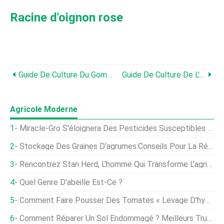
Racine d'oignon rose
Guide De Culture Du Gombo
Guide De Culture De L'oignon (planté À L'automne)
Agricole Moderne
Miracle-Gro S'éloignera Des Pesticides Susceptibles De Tuer Les Abeilles
Stockage Des Graines D'agrumes:Conseils Pour La Récolte Des Graines D'agrumes
Rencontrez Stan Herd, L'homme Qui Transforme L'agriculture En Œuvres D'art Étonnantes
Quel Genre D'abeille Est-Ce ?
Comment Faire Pousser Des Tomates « Levage D'hypothèque »
Comment Réparer Un Sol Endommagé ? Meilleurs Trucs Et Astuces