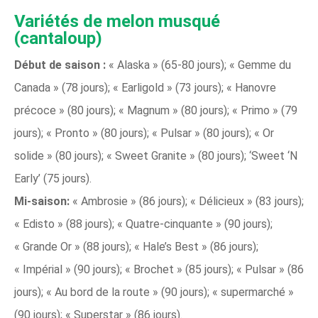
Variétés de melon musqué
(cantaloup)
Début de saison :
« Alaska » (65-80 jours); « Gemme du
Canada » (78 jours); « Earligold » (73 jours); « Hanovre
précoce » (80 jours); « Magnum » (80 jours); « Primo » (79
jours); « Pronto » (80 jours); « Pulsar » (80 jours); « Or
solide » (80 jours); « Sweet Granite » (80 jours); ‘Sweet ‘N
Early’ (75 jours).
Mi-saison:
« Ambrosie » (86 jours); « Délicieux » (83 jours);
« Edisto » (88 jours); « Quatre-cinquante » (90 jours);
« Grande Or » (88 jours); « Hale’s Best » (86 jours);
« Impérial » (90 jours); « Brochet » (85 jours); « Pulsar » (86
jours); « Au bord de la route » (90 jours); « supermarché »
(90 jours); « Superstar » (86 jours).