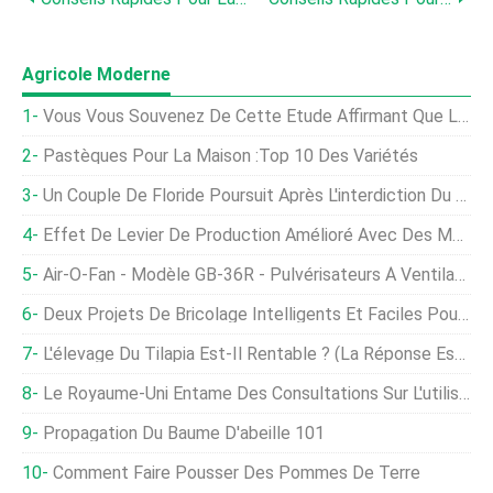
Agricole Moderne
Vous Vous Souvenez De Cette Étude Affirmant Que Le Bacon Est Meilleur Pour L'environnement Que La Laitue ?
Pastèques Pour La Maison :Top 10 Des Variétés
Un Couple De Floride Poursuit Après L'interdiction Du Jardin De Devant
Effet De Levier De Production Amélioré Avec Des Machines Agricoles Pour Votre Ferme
Air-O-Fan - Modèle GB-36R - Pulvérisateurs À Ventilateur Inversé PTO Vineyard
Deux Projets De Bricolage Intelligents Et Faciles Pour Faire Pousser Des Aliments Dans De Petits Espaces
L'élevage Du Tilapia Est-Il Rentable ? (La Réponse Est Un Peu Complexe)
Le Royaume-Uni Entame Des Consultations Sur L'utilisation D'engrais Dans Le But De Réduire Les Émissions D'ammoniac
Propagation Du Baume D'abeille 101
Comment Faire Pousser Des Pommes De Terre