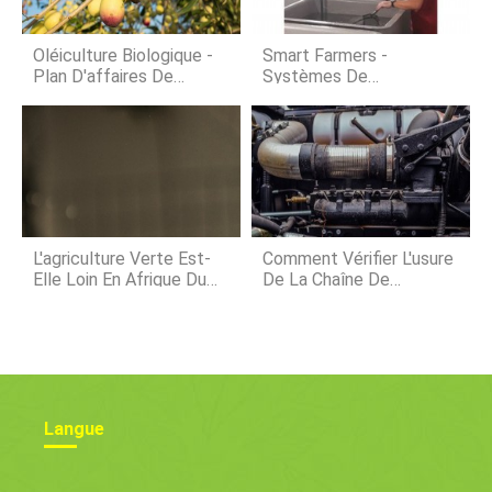
vagues, dans les cours des voisins
permissifs, et le long de la ceinture
verte de Mandela Parkway.
Oléiculture Biologique -
Smart Farmers -
Plan D'affaires De
Systèmes De
Production
Pisciculture En Extérieur
Et En Intérieur
L'agriculture Verte Est-
Comment Vérifier L'usure
Elle Loin En Afrique Du
De La Chaîne De
Sud ?
Distribution D'un Moteur
Langue