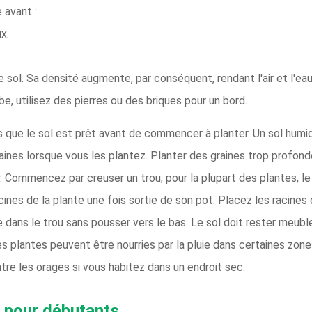
 avant :
x.
 sol. Sa densité augmente, par conséquent, rendant l'air et l'eau 
erbe, utilisez des pierres ou des briques pour un bord.
que le sol est prêt avant de commencer à planter. Un sol humid
aines lorsque vous les plantez. Planter des graines trop profon
Commencez par creuser un trou; pour la plupart des plantes, le tr
cines de la plante une fois sortie de son pot. Placez les racines
ans le trou sans pousser vers le bas. Le sol doit rester meuble 
Les plantes peuvent être nourries par la pluie dans certaines zon
tre les orages si vous habitez dans un endroit sec.
s pour débutants