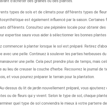
 avant d'acheter des graines ou des plantes.
érents types de sols et de climats pour différents types de fleur
hotosynthétique est également influencé par la saison. Certaines
mats différents. Consultez une pépinière locale pour obtenir des 
ur expertise saura vous aider à sélectionner les bonnes plantes p
 commencer à planter lorsque le sol est préparé. Retirez d'abor
e avec une pelle. Continuez à soulever les parties herbeuses du 
 manœuvrer une pelle. Cela peut prendre plus de temps, mais ce
e au lieu de creuser la couche d'herbe. Recouvrez le journal de t
s, et vous pourrez préparer le terrain pour la plantation.
Au-dessus du lit de jardin nouvellement préparé, vous ajouterez d
ntes ou de fleurs qui y vivent. Selon le type de sol, chaque pl
rminer quel type de sol conviendra le mieux à votre parterre de 