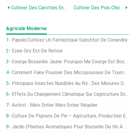
Cultiver Des Carottes En Balcon – En Pots, Guide De Plantation
Cultiver Des Pois Chiches À La Maison – Bengal Gram/Chana
Agricole Moderne
Papalo:Cultivez Un Fantastique Substitut De Coriandre
Ezee-Dry Est De Retour
Courge Bosselée Jaune :pourquoi Ma Courge Est Bosselée
Comment Faire Pousser Des Micropousses De Tournesol Rapidement Et Facilement
Principaux Insectes Nuisibles Au Riz ; Des Mesures De Contrôle
Effets Du Changement Climatique Sur L'agriculture En Inde
Avitrol - Maïs Entier Maïs Entier Régulier
Culture De Pignons De Pin – Agriculture, Production En Inde
Jardin D'herbes Aromatiques Pour Bouteille De Vin À Arrosage Automatique