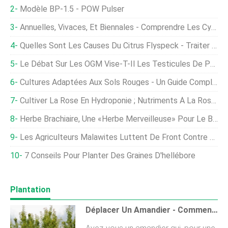
Modèle BP-1.5 - POW Pulser
Annuelles, Vivaces, Et Biennales - Comprendre Les Cycles De Vie Des Plantes
Quelles Sont Les Causes Du Citrus Flyspeck - Traiter Les Symptômes Du Champignon Flyspeck
Le Débat Sur Les OGM Vise-T-Il Les Testicules De Porc ?
Cultures Adaptées Aux Sols Rouges - Un Guide Complet
Cultiver La Rose En Hydroponie ; Nutriments À La Rose Hydroponique
Herbe Brachiaire, Une «herbe Merveilleuse» Pour Le Bétail
Les Agriculteurs Malawites Luttent De Front Contre Le Changement Climatique
7 Conseils Pour Planter Des Graines D'hellébore
Plantation
Déplacer Un Amandier - Comment Transplanter Des Amandiers