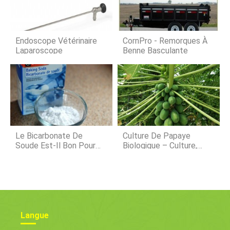
formes de fruit
sucré et très juteux. Un kaki mûr peut
être dégusté en entrée ou en
dessert. Il peut être consommé à
laveugle comme une pomme ou en
Endoscope Vétérinaire
CornPro - Remorques À
purée et utilisé dans l
Laparoscope
Benne Basculante
Le Bicarbonate De
Culture De Papaye
Soude Est-Il Bon Pour
Biologique – Culture,
Les Plantes ?
Production En Inde
Langue