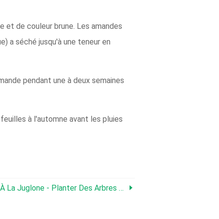
he et de couleur brune. Les amandes
ue) a séché jusqu'à une teneur en
d'amande pendant une à deux semaines
feuilles à l'automne avant les pluies
one - Planter Des Arbres Près Des Noyers Noirs