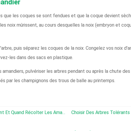
mandier
rès que les coques se sont fendues et que la coque devient sèc
les noix mûrissent, au cours desquelles la noix (embryon et coq
'arbre, puis séparez les coques de la noix. Congelez vos noix 
ervez-les dans des sacs en plastique.
s amandiers, pulvériser les arbres pendant ou après la chute des 
sés par les champignons des trous de balle au printemps.
Récolte Des Noix D'amande :comment Et Quand Récolter Les Amandes
Choisir Des Arbres Tolérants À La Jugl