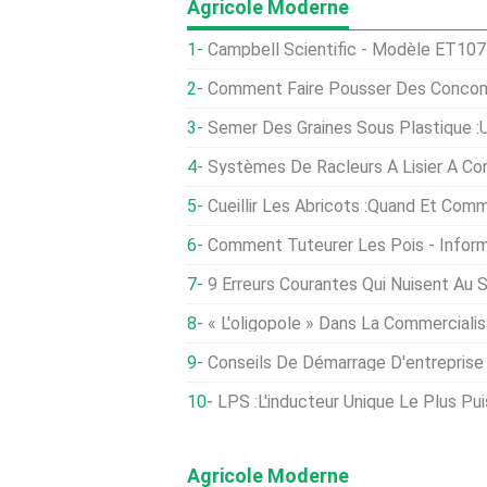
Agricole Moderne
Campbell Scientific - Modèle ET107 - Station De
Comment Faire Pousser Des Concombres À Par
Semer Des Graines Sous Plastique :une Te
Systèmes De Racleurs À Lisier À Co
Cueillir Les Abricots :quand Et Com
Comment Tuteurer Les Pois - Informations S
9 Erreurs Courantes Qui Nuisent Au
« L'oligopole » Dans La Commercialisation Du Bétail
Conseils De Démarrage D'entreprise D'élev
LPS :l'inducteur Unique Le Plus Pu
Agricole Moderne