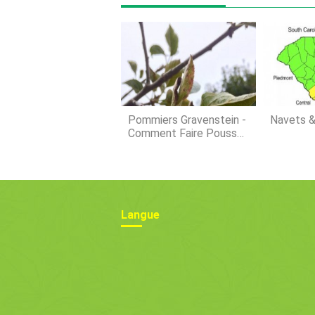
Pommiers Gravenstein -
Navets 
Comment Faire Pousser
Des Gravenstein À La
Maison
Langue