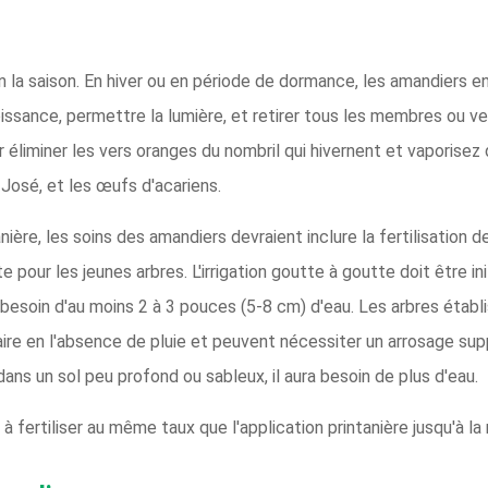
n la saison. En hiver ou en période de dormance, les amandiers en
roissance, permettre la lumière, et retirer tous les membres ou
r éliminer les vers oranges du nombril qui hivernent et vaporisez 
José, et les œufs d'acariens.
nière, les soins des amandiers devraient inclure la fertilisation 
e pour les jeunes arbres. L'irrigation goutte à goutte doit être 
besoin d'au moins 2 à 3 pouces (5-8 cm) d'eau. Les arbres établi
re en l'absence de pluie et peuvent nécessiter un arrosage su
 dans un sol peu profond ou sableux, il aura besoin de plus d'eau.
 à fertiliser au même taux que l'application printanière jusqu'à la