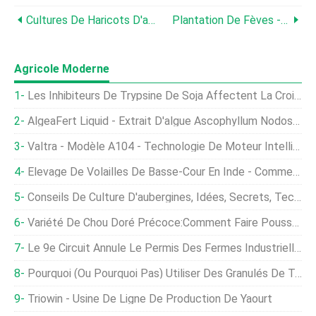
Cultures De Haricots D'automne :conseils Pour Faire Pousser Des Haricots Verts À L'automne
Plantation De Fèves - Comment Faire Pousser Des Fèves Dans Le Jardin
Agricole Moderne
Les Inhibiteurs De Trypsine De Soja Affectent La Croissance Et La Santé Intestinale Des Poulets
AlgeaFert Liquid - Extrait D'algue Ascophyllum Nodosum
Valtra - Modèle A104 - Technologie De Moteur Intelligent
Élevage De Volailles De Basse-Cour En Inde - Comment Commencer
Conseils De Culture D'aubergines, Idées, Secrets, Technique
Variété De Chou Doré Précoce:Comment Faire Pousser Du Chou Doré
Le 9e Circuit Annule Le Permis Des Fermes Industrielles Pour L'Idaho
Pourquoi (ou Pourquoi Pas) Utiliser Des Granulés De Tourbe Pour Les Semis
Triowin - Usine De Ligne De Production De Yaourt