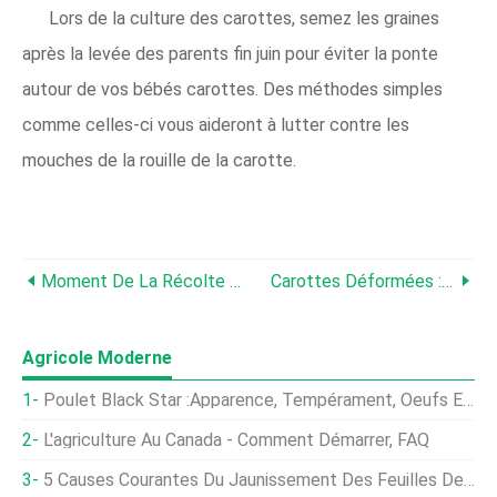
Lors de la culture des carottes, semez les graines
après la levée des parents fin juin pour éviter la ponte
autour de vos bébés carottes. Des méthodes simples
comme celles-ci vous aideront à lutter contre les
mouches de la rouille de la carotte.
Moment De La Récolte Des Carottes - Comment Et Quand Cueillir Des Carottes Dans Le Jardin
Carottes Déformées :raisons Des Carottes Déformées Et Comment Réparer Une Déformation De La Carotte
Agricole Moderne
Poulet Black Star :Apparence, Tempérament, Oeufs Et Conseils D'élevage
L'agriculture Au Canada - Comment Démarrer, FAQ
5 Causes Courantes Du Jaunissement Des Feuilles De Forsythia