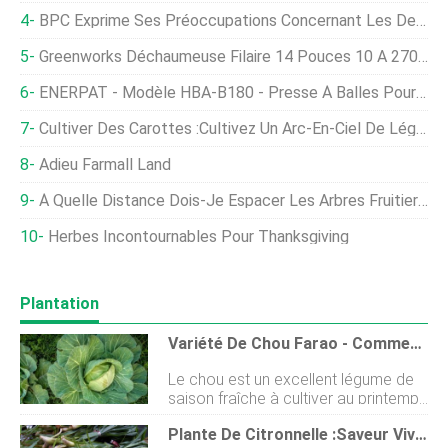
BPC Exprime Ses Préoccupations Concernant Les Derniers Amendements Au Projet De Loi Sur L'agriculture Au Royaume-Uni
Greenworks Déchaumeuse Filaire 14 Pouces 10 A 27022 Review
ENERPAT - Modèle HBA-B180 - Presse À Balles Pour Épis De Maïs
Cultiver Des Carottes :cultivez Un Arc-En-Ciel De Légumes Savoureux Dans Votre Jardin
Adieu Farmall Land
À Quelle Distance Dois-Je Espacer Les Arbres Fruitiers ?
Herbes Incontournables Pour Thanksgiving
Plantation
Variété De Chou Farao - Comment Faire Pousser Des Choux Farao
Le chou est un excellent légume de
saison fraîche à cultiver au printemps
ou à lautomne, voire les deux pour
Plante De Citronnelle :saveur Vive Et Charme Ornemental
deux récoltes par an. La variété