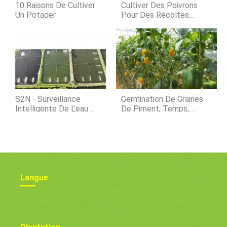
plantes adaptées au jardinage sans
10 Raisons De Cultiver
Cultiver Des Poivrons
terre fa
Un Potager
Pour Des Récoltes
Colorées Éclatantes
S2N - Surveillance
Germination De Graines
Intelligente De L'eau
De Piment, Temps,
Pour Les Aquacultures
Période (Poivron)
Langue