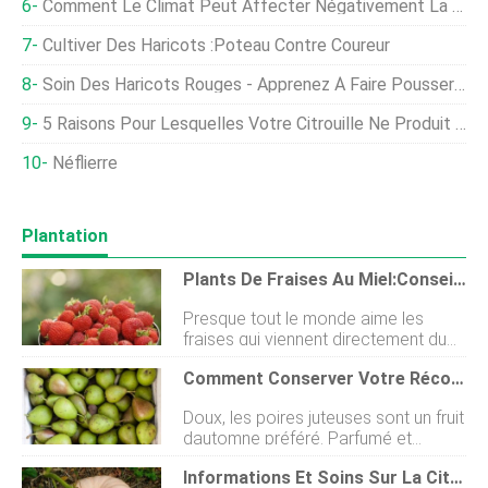
Comment Le Climat Peut Affecter Négativement La Santé Des Poulets De Chair
Cultiver Des Haricots :poteau Contre Coureur
Soin Des Haricots Rouges - Apprenez À Faire Pousser Des Haricots Rouges
5 Raisons Pour Lesquelles Votre Citrouille Ne Produit Pas De Fruits
Néflierre
Plantation
Plants De Fraises Au Miel:Conseils Pour Faire Pousser Des Fraises Au Miel
Presque tout le monde aime les
fraises qui viennent directement du
jardin. La plupart sont rouges et
Comment Conserver Votre Récolte De Poires
sucrés. Les jardiniers qui cultivent
des fraises Honeyoye estiment que
Doux, les poires juteuses sont un fruit
cette variété est parmi les meilleures.
dautomne préféré. Parfumé et
Si vous navez pas entendu parler
savoureux, ils sont merveilleux pour
des fraises Honeyye, il est temps de
Informations Et Soins Sur La Citrouille Aux Arachides Et Apprenez Si La Citrouille Aux Arachides Est Comestible
manger frais, desserts, ou
se renseigner. Cest une baie de mi-