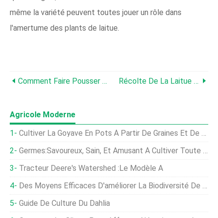
même la variété peuvent toutes jouer un rôle dans
l'amertume des plants de laitue.
Comment Faire Pousser De La Roquette - Faire Pousser De La Roquette À Partir De Graines
Récolte De La Laitue Frisée :comment Et Quand Cueillir La Laitue Frisée
Agricole Moderne
Cultiver La Goyave En Pots À Partir De Graines Et De Boutures
Germes:Savoureux, Sain, Et Amusant À Cultiver Toute L'année
Tracteur Deere's Watershed :le Modèle A
Des Moyens Efficaces D'améliorer La Biodiversité De La Cour
Guide De Culture Du Dahlia