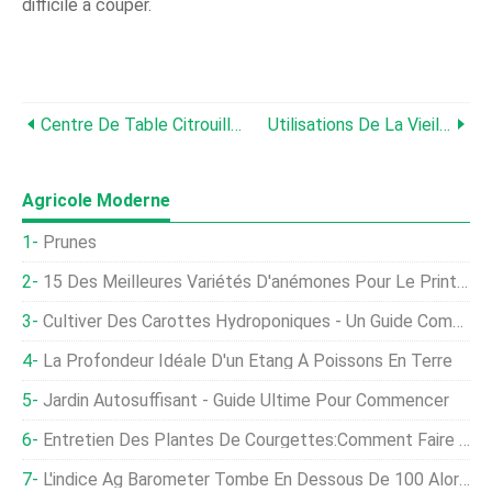
difficile à couper.
Centre De Table Citrouille Floral À Faire Soi-Même
Utilisations De La Vieille Citrouille :des Moyens Créatifs Pour Se Débarrasser Des Citrouilles
Agricole Moderne
Prunes
15 Des Meilleures Variétés D'anémones Pour Le Printemps, L'été, Et Automne
Cultiver Des Carottes Hydroponiques - Un Guide Complet
La Profondeur Idéale D'un Étang À Poissons En Terre
Jardin Autosuffisant - Guide Ultime Pour Commencer
Entretien Des Plantes De Courgettes:Comment Faire Pousser Des Courgettes
L'indice Ag Barometer Tombe En Dessous De 100 Alors Que Le Coronavirus Perturbe L'agriculture