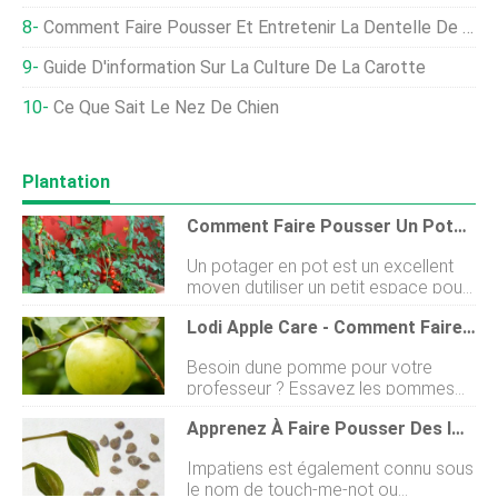
Comment Faire Pousser Et Entretenir La Dentelle De La Reine Anne
Guide D'information Sur La Culture De La Carotte
Ce Que Sait Le Nez De Chien
Plantation
Comment Faire Pousser Un Potager En Conteneur
Un potager en pot est un excellent
moyen dutiliser un petit espace pour
faire pousser de la nourriture. Une
Lodi Apple Care - Comment Faire Pousser Des Pommiers Lodi
fois planté, tout ce que vous avez à
faire est darroser et de récolter.
Besoin dune pomme pour votre
Ayez des aliments frais à portée de
professeur ? Essayez les pommes
main cet été en plantant des
Lodi. Ces premiers fruits sont
légumes dans des contenants. Je nai
Apprenez À Faire Pousser Des Impatiens À Partir De Graines
résistants au froid et à loïdium. Selon
pas toujours eu une cour avec un
les informations sur la pomme Lodi,
potager. Il y a eu de nombreuses
Impatiens est également connu sous
la saveur est similaire à Yellow
années où jai vécu dans des
le nom de touch-me-not ou
Transparent mais les pommes sont