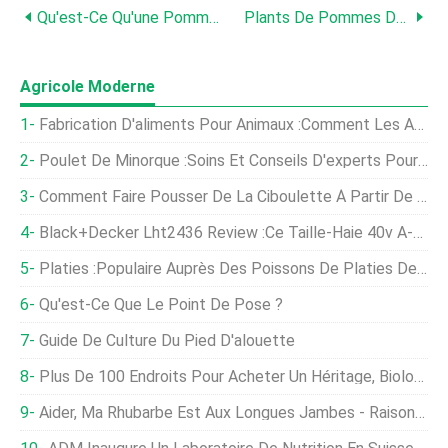
Qu'est-Ce Qu'une Pomme De Terre Velue :en Savoir Plus Sur La Résistance Aux Ravageurs De La Pomme De Terre Velue
Plants De Pommes De Terre Surélevés - Méthodes Pour Faire Pousser Des Pommes De Terre Au-Dessus Du Sol
Agricole Moderne
Fabrication D'aliments Pour Animaux :comment Les Additifs Supérieurs Augmentent La Valeur
Poulet De Minorque :soins Et Conseils D'experts Pour Les Poulets
Comment Faire Pousser De La Ciboulette À Partir De Graines
Black+Decker Lht2436 Review :ce Taille-Haie 40v A-T-Il L'avantage ?
Platies :populaire Auprès Des Poissons De Platies De Couleur Variée
Qu'est-Ce Que Le Point De Pose ?
Guide De Culture Du Pied D'alouette
Plus De 100 Endroits Pour Acheter Un Héritage, Biologique, Et Semences Sans OGM
Aider, Ma Rhubarbe Est Aux Longues Jambes - Raisons Pour Les Tiges De Rhubarbe Grêles