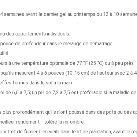
à 4 semaines avant le dernier gel au printemps ou 12 à 10 semain
u des appartements individuels.
 pouce de profondeur dans le mélange de démarrage.
illé.
ours à une température optimale de 77 °F (25 °C) ou à peu près.
orsqu'ils mesurent 4 à 6 pouces (10-15 cm) de hauteur avec 2 à 4
effes fermes dans le sol à la main.
de 6,0 à 7,5; un pH de 7,2 à 7,5 est préférable si la maladie de
es plus profondément qu'ils n'ont poussé dans des pots ou des 
 meilleur rendement - tolère la mi-ombre.
t et de fumier bien vieilli dans le lit de plantation, avant le rep