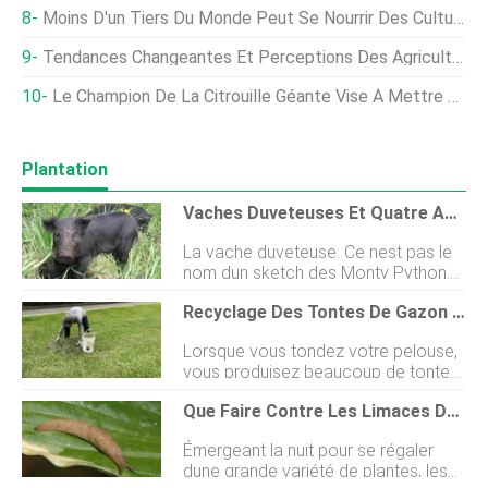
Moins D'un Tiers Du Monde Peut Se Nourrir Des Cultures Locales, Dit Étude
Tendances Changeantes Et Perceptions Des Agriculteurs Concernant Les Additifs Alimentaires
Le Champion De La Citrouille Géante Vise À Mettre Fin À La Faim Dans Le Monde Avec Sa Nouvelle Invention :le BroGro
Plantation
Vaches Duveteuses Et Quatre Autres Races De Ferme De Charme
La vache duveteuse. Ce nest pas le
nom dun sketch des Monty Python.
Cest la dernière race de bétail à
Recyclage Des Tontes De Gazon - Ce Que Vous Pouvez Faire Avec Eux
devenir virale sur Internet (voir aussi
:la vache Emo de la fin des années).
Lorsque vous tondez votre pelouse,
Après que quelquun a posté des
vous produisez beaucoup de tontes
photos des vaches – un croisement
de gazon. Alors comment traiter ces
de lIowa spécialement conçu pour la
Que Faire Contre Les Limaces De Jardin
résidus dherbe ? Traditionnellement,
compétition – sur Reddit plus tôt
lherbe coupée a été ensachée, jeté,
cette semaine, les téléspectateurs
Émergeant la nuit pour se régaler
et envoyé dans une décharge, où ils
se sont évanouis sur leurs manteaux,
dune grande variété de plantes, les
représentent 20 % du total des
qui sont séchés au sèche-cheveux et