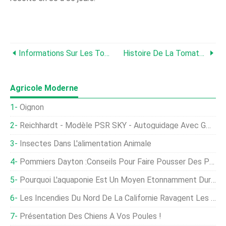
Informations Sur Les Tomates Poires Jaunes - Conseils Sur L'entretien Des Tomates Poires Jaunes
Histoire De La Tomate 'Hazelfield Farm' :Cultiver Des Tomates Hazelfield Farm
Agricole Moderne
Oignon
Reichhardt - Modèle PSR SKY - Autoguidage Avec GPS
Insectes Dans L'alimentation Animale
Pommiers Dayton :Conseils Pour Faire Pousser Des Pommes Dayton À La Maison
Pourquoi L'aquaponie Est Un Moyen Étonnamment Durable De Mettre De La Nourriture Sur Votre Table
Les Incendies Du Nord De La Californie Ravagent Les Cultures De Raisin Et De Cannabis
Présentation Des Chiens À Vos Poules !