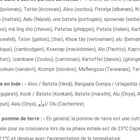
polonais), Tattie (écossais), Aloo (ourdou), Patatja (albanais), Kr
ata (maltais), Aalu (Népali), une batata (portugais), кромпир (ser
), mǎ líng shǔ (chinois), Patatas (philippin), Patata (italien), Kar
wahili), Taten (gallois), (thaï), Khoai tây (vietnamien), alu :(birman
tchèque), (cambodgien), Компир (macédonien), Alo (Pachto), Кар
turc), Izambane (Zoulou), (cantonais), Kartoffel (danois), (géorg
okum (sanskrit), Krompir (slovène), Maflengzuu (Taïwanais), Taïw
 en Inde : -
Aloo / Batata (Hindi), Bangaala Dumpa / Urlagadda /
jarati), Kook / Batato (Konkani), Batate (marathi), Alu (Oriya), Al
(assamais), Pataato (Sindhi), Aloo (Manipuri), Aalu (Oriya), اولُو/ Olu (Cachemire).
a pomme de terre : -
En général, la pomme de terre est une cult
le pour sa croissance lors de sa phase initiale est de 25°C.Cep
1°C et diminue avec l'augmentation de la température.