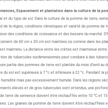
mences, Espacement et plantation dans la culture de la pom
ar et du type de sol. Dans la culture de la pomme de terre, sem
nd de la région, conditions climatiques et variété de pomme de
raison des conditions de croissance et des besoins du marché. D
pacement de 60 cm x 30 cm est maintenu où comme dans les plain
est maintenu. La distance entre les crêtes est maintenue entre
ction de tubercules surdimensionnés peut conduire à des tubercu
re partie des pommes de terre est plantée du mois d'avril au déb
 du sol est supérieure à 7 °c et inférieure à 22 °c. Pendant la 
 humidité mais pas excessivement humide. Dans les régions sèche
ndements élevés et de gros tubercules sont attendus, une profon
e terre de semence doivent être réchauffés entre 10 °C et 15 
sures. Les graines de pomme de terre doivent être réchauffées e