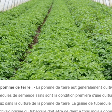
 pomme de terre : -
La pomme de terre est généralement cultiv
ercules de semence sains sont la condition première d'une cultu
ux dans la culture de la pomme de terre. La graine de tubercule
ysiologique du tubercule doit être de deux à trois mois à compt