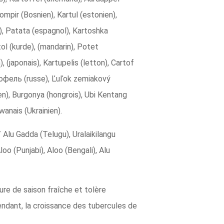
ompir (Bosnien), Kartul (estonien),
be), Patata (espagnol), Kartoshka
tol (kurde), (mandarin), Potet
), (japonais), Kartupelis (letton), Cartof
тофель (russe), Ľuľok zemiakový
ien), Burgonya (hongrois), Ubi Kentang
anais (Ukrainien).
 Alu Gadda (Telugu), Uralaikilangu
oo (Punjabi), Aloo (Bengali), Alu
ure de saison fraîche et tolère
endant, la croissance des tubercules de