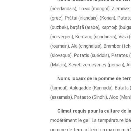
(néerlandais), Төмс (mongol), Ziemniak (
(grec), Prátaí (irlandais), (Korian), Pat
(ouzbek), baṭāṭā (arabe), картоф (bulgare
(norvégien), Kentang (sundanais), Viazi (s
(roumain), Ala (cinghalais), Brambor (
(slovaque), Potatis (suédois), Patates (
(Malais), Seyeb zemeyeney (persan), Alo
Noms locaux de la pomme de terre
(tamoul), Aalugadde (Kannada), Batata (gu
Climat requis pour la culture de l
modérément le gel. La température idéa
pomme de terre atteint un maximum à 2