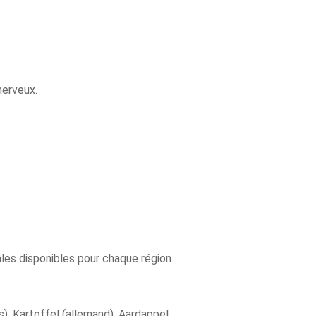
nerveux.
es disponibles pour chaque région.
), Kartoffel (allemand), Aardappel