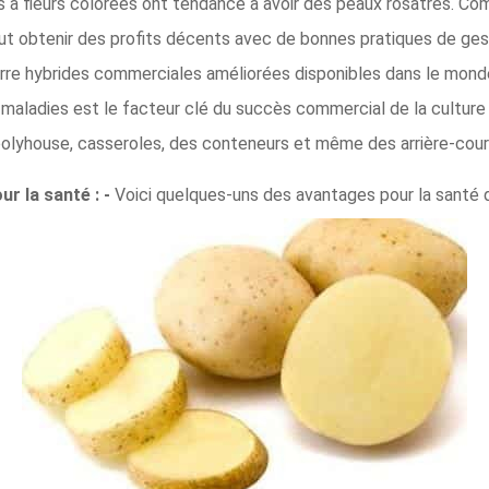
és à fleurs colorées ont tendance à avoir des peaux rosâtres. 
ut obtenir des profits décents avec de bonnes pratiques de gesti
e hybrides commerciales améliorées disponibles dans le monde
x maladies est le facteur clé du succès commercial de la cultu
 polyhouse, casseroles, des conteneurs et même des arrière-cour
ur la santé : -
Voici quelques-uns des avantages pour la santé 