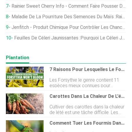
Rainier Sweet Cherry Info - Comment Faire Pousser Des Cerises Rainier
Maladie De La Pourriture Des Semences Du Maïs :raisons De La Pourriture Des Graines De Maïs Sucré
Jenfitch - Produit Chimique Pour Contrôler Les Chancres Des Agrumes
Feuilles De Céleri Jaunissantes :pourquoi Le Céleri Jaunit-Il
Plantation
7 Raisons Pour Lesquelles Le Forsythia Peut Ne Pas Fleurir
Les Forsythie le genre contient 11
espèces mieux connues pour
présenter un affichage spectaculaire
Carottes Dans La Chaleur De L'été - Comment Faire Pousser Des Carottes Dans Le Sud
de fleurs jaune vif au début du
printemps, alors que de nombreuses
Cultiver des carottes dans la chaleur
autres plantes ne se sont pas encore
de lété est une tâche difficile. Les
réveillées de leur dormance
carottes sont une culture de saison
hivernale. Pour obtenir des
Comment Tuer Les Fourmis Dans Le Potager (7 Façons Efficaces)
fraîche qui nécessite généralement
instructions sur la façon de cultiver
entre trois et quatre mois pour
ce facile à cultiver, vigoureux,