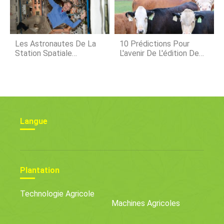
Les Astronautes De La
10 Prédictions Pour
Station Spatiale
L'avenir De L'édition De
Internationale Sont Sur
Gènes Dans L'élevage
Le Point De Récolter Du
Chou Chinois
Langue
Plantation
Technologie Agricole
Machines Agricoles