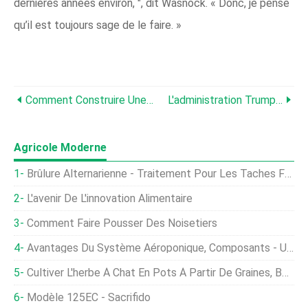
dernières années environ, ", dit Wasnock. « Donc, je pense
qu’il est toujours sage de le faire. »
Comment Construire Une Spirale D'herbes
L'administration Trump Prend Des Mesures Pour Amener Les Travailleurs Agricoles Dans Le Pays
Agricole Moderne
Brûlure Alternarienne - Traitement Pour Les Taches Foliaires Des Plants De Tomate Et Les Feuilles Jaunes
L'avenir De L'innovation Alimentaire
Comment Faire Pousser Des Noisetiers
Avantages Du Système Aéroponique, Composants - Un Guide Complet
Cultiver L'herbe À Chat En Pots À Partir De Graines, Boutures - Un Guide Complet
Modèle 125EC - Sacrifido