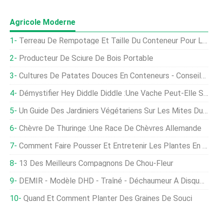
Agricole Moderne
Terreau De Rempotage Et Taille Du Conteneur Pour La Culture Des Haricots - Conseils Sur La Façon De Faire Pousser Des Haricots Dans Des Pots
Producteur De Sciure De Bois Portable
Cultures De Patates Douces En Conteneurs - Conseils Pour La Culture De Patates Douces En Conteneurs
Démystifier Hey Diddle Diddle :une Vache Peut-Elle Sauter Par-Dessus La Lune ?
Un Guide Des Jardiniers Végétariens Sur Les Mites Du Chou, Papillons, Et Chenilles
Chèvre De Thuringe :une Race De Chèvres Allemande
Comment Faire Pousser Et Entretenir Les Plantes En Brosse À Bouteilles
13 Des Meilleurs Compagnons De Chou-Fleur
DEMIR - Modèle DHD - Traîné - Déchaumeur À Disques Porté
Quand Et Comment Planter Des Graines De Souci