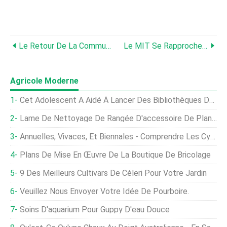
Le Retour De La Commune, Ferme Aux Ours Brouhaha, Et Un OG Hustler :votre Résumé Des Actualités Culinaires De Janvier
Le MIT Se Rapproche Des Cultures Céréalières Qui Ne Nécessitent Aucun Engrais
Agricole Moderne
Cet Adolescent A Aidé À Lancer Des Bibliothèques De Semences Dans Chaque État
Lame De Nettoyage De Rangée D'accessoire De Planteur
Annuelles, Vivaces, Et Biennales - Comprendre Les Cycles De Vie Des Plantes
Plans De Mise En Œuvre De La Boutique De Bricolage
9 Des Meilleurs Cultivars De Céleri Pour Votre Jardin
Veuillez Nous Envoyer Votre Idée De Pourboire.
Soins D'aquarium Pour Guppy D'eau Douce