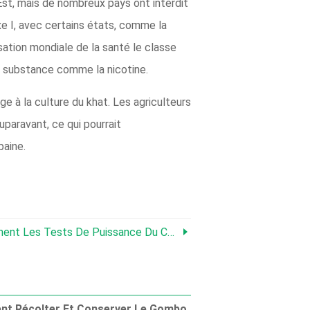
Est, mais de nombreux pays ont interdit
xe I, avec certains états, comme la
nisation mondiale de la santé le classe
 substance comme la nicotine.
e à la culture du khat. Les agriculteurs
auparavant, ce qui pourrait
baine.
t Les Tests De Puissance Du Cannabis
t Récolter Et Conserver Le Gombo