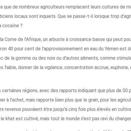
 que de nombreux agriculteurs remplacent leurs cultures de maï
iticiens locaux sont inquiets. Que se passe-t-il lorsque trop d'ag
la cocaïne ?
e la Corne de l'Afrique, un arbuste à croissance basse qui peut p
ron 40 pour cent de l'approvisionnement en eau du Yémen est desti
ec de la gomme ou des noix ou d'autres aliments, comme stimul
s faible, donner de la vigilance, concentration accrue, euphorie, e
s certaines régions, avec des rapports indiquant que plus de 50 
 à l'achat, mais rapporte bien plus que le grain, pour les agricu
rs revenus pouvaient être jusqu'à cinq fois plus élevés en culti
 le khat est cultivé, mais tout le monde n'est pas ravi du chang