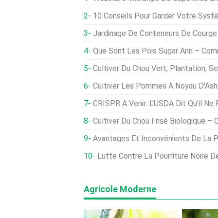
10 Conseils Pour Garder Votre Système Aq
Jardinage De Conteneurs De Courge D
Que Sont Les Pois Sugar Ann – Comment Faire Po
Cultiver Du Chou Vert, Plantation, S
Cultiver Les Pommes À Noyau D'Ashmead :utilis
CRISPR À Venir :l'USDA Dit Qu'il Ne Réglementera Pa
Cultiver Du Chou Frisé Biologique – 
Avantages Et Inconvénients De La Perlite E
Lutte Contre La Pourriture Noire Des Fraises :T
Agricole Moderne