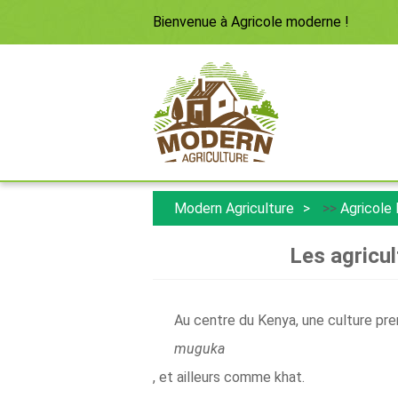
Bienvenue à
Agricole moderne
!
Modern Agriculture
>>
Agricole
Les agricul
Au centre du Kenya, une culture pre
muguka
, et ailleurs comme khat.