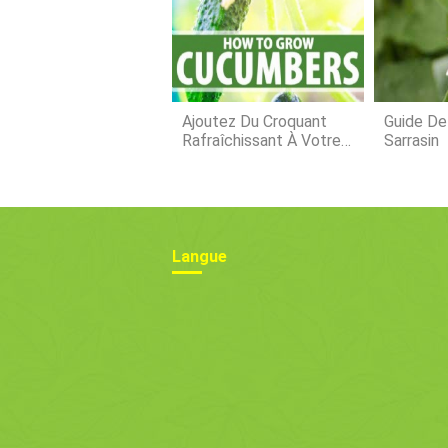
Ajoutez Du Croquant
Guide De
Rafraîchissant À Votre
Sarrasin
Cuisine Toute La
Saison :comment Faire
Pousser Des
Concombres
Langue