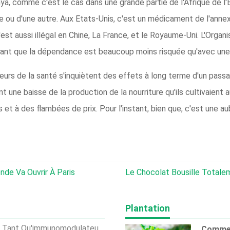
ya, comme c'est le cas dans une grande partie de l'Afrique de l'
ère ou d'une autre. Aux Etats-Unis, c'est un médicament de l'anne
C'est aussi illégal en Chine, La France, et le Royaume-Uni. L'Orga
ant que la dépendance est beaucoup moins risquée qu'avec une
eurs de la santé s'inquiètent des effets à long terme d'un passag
t une baisse de la production de la nourriture qu'ils cultivaient 
et à des flambées de prix. Pour l'instant, bien que, c'est une au
de Va Ouvrir À Paris
Le Chocolat Bousille Totalemen
Plantation
lateur Dans Les Poissons Et Les Crevettes
Commen