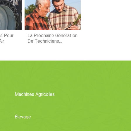
niale que vous voudrez peut-être
t le basilic Serata ( Ocimum
e pour de
us
s Pour
La Prochaine Génération
Air
De Techniciens
Agricoles
Machines Agricoles
Élevage