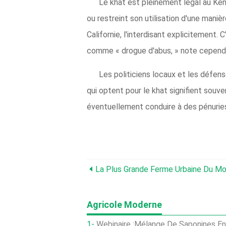
Le khat est pleinement légal au Ken
ou restreint son utilisation d'une mani
Californie, l'interdisant explicitement. 
comme « drogue d'abus, » note cepend
Les politiciens locaux et les défens
qui optent pour le khat signifient souven
éventuellement conduire à des pénuries 
La Plus Grande Ferme Urbaine Du Mon
Agricole Moderne
Webinaire :Mélange De Saponines En Tant Qu'immunomodu