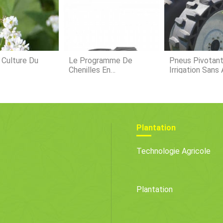
patrimo
essayer es
basilicum « Sérata »). Lisez la suit
nombre
 Culture Du
Le Programme De
Pneus Pivotant
Chenilles En
Irrigation Sans 
Caoutchouc Reman
S'étend
Plantation
Technologie Agricole
Plantation