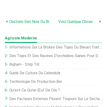
L'histoire Des Noix Du Brésil Est Une Sorte De Noix
Voici Quelque Chose Pour Que Les Agriculteurs Biologiques Éliminent Les Mauvaises Herbes Avec :du Grain
Agricole Moderne
Informations Sur La Brûlure Des Tiges Du Bleuet:Traiter Les Bleuets Avec La Maladie De La Brûlure Des Tiges
Des Tiges Et Des Racines D'orchidées Saines Pour Des Fleurs Florissantes
Bigham - Strip Till
Guide De Culture Du Calendula
Technologie De Production Ber
Qu'est-Ce Qu'un Œuf De Cils ?
Des Facteurs Externes Pèsent Toujours Sur Le Secteur Laitier