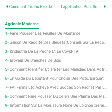
Comment Treillis Rapidement Des Tomates Avec Un Tissage De Floride
L'application Pour Smartphone Espère Être Le « Shazam Pour Les Plantes »
Agricole Moderne
Faire Pousser Des Feuilles De Moutarde
Saison De Récolte Des Bleuets :conseils Sur La Récolte Des Bleuets
L'industrie De La Pêche Et Le Covid-19
Broyeur De Branches De Bois
Comment Identifier Et Traiter Les Maladies Dans Votre Pisciculture
Un Guide Du Débutant Pour Choisir Des Pots, Barquettes Ou Plateaux Pour Élever Des Semis
FAI Farms Ltd Achève Avec Succès Son Rachat Par La Direction
Comment Faire Pousser Du Céleri, Une Plante Des Marais Devenue Végétarienne Savoureuse
Information Sur La Moisissure Noire De L'oignon :gérer La Moisissure Noire Sur Les Oignons