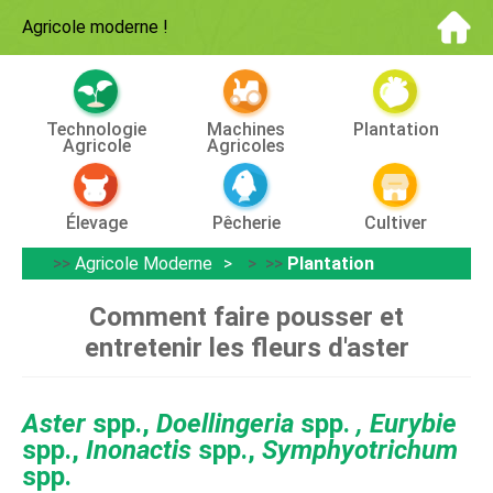
Agricole moderne
!
Technologie
Machines
Plantation
Agricole
Agricoles
Élevage
Pêcherie
Cultiver
>>
Agricole Moderne
> >>
Plantation
Comment faire pousser et
entretenir les fleurs d'aster
Aster
spp.,
Doellingeria
spp.
, Eurybie
spp.,
Inonactis
spp.,
Symphyotrichum
spp.