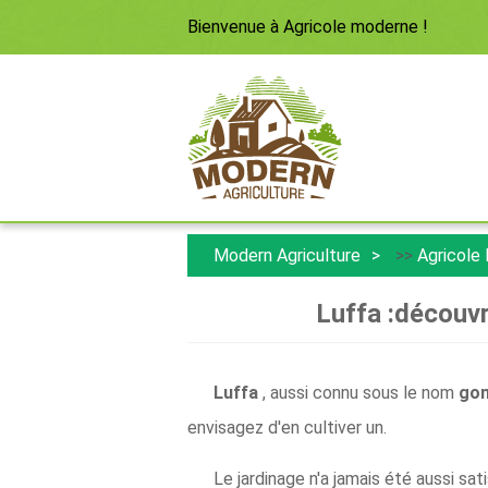
Bienvenue à
Agricole moderne
!
Modern Agriculture
>>
Agricole
Luffa :découvr
Luffa
, aussi connu sous le nom
gom
envisagez d'en cultiver un.
Le jardinage n'a jamais été aussi sa