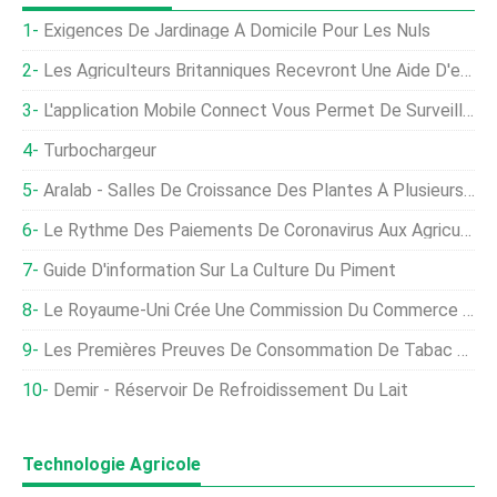
Exigences De Jardinage À Domicile Pour Les Nuls
Les Agriculteurs Britanniques Recevront Une Aide D'environ 3 Milliards De Livres Sterling En 2020
L'application Mobile Connect Vous Permet De Surveiller Le Semoir Et Le Pulvérisateur En Temps Réel
Turbochargeur
Aralab - Salles De Croissance Des Plantes À Plusieurs Niveaux
Le Rythme Des Paiements De Coronavirus Aux Agriculteurs Ralentit, Raisons Peu Claires
Guide D'information Sur La Culture Du Piment
Le Royaume-Uni Crée Une Commission Du Commerce Et De L'agriculture Dans Le Cadre Des Négociations Commerciales
Les Premières Preuves De Consommation De Tabac Remontent À Plus De 12 Ans, 000 Ans
Demir - Réservoir De Refroidissement Du Lait
Technologie Agricole