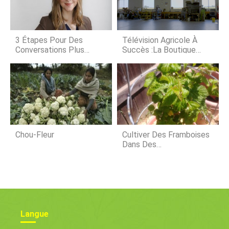
de plusieurs technologies, par
de protéine
exemple, capteurs, actionneurs,
systèmes embarqués, réseaux,
Communication sans fil, et
3 Étapes Pour Des
Télévision Agricole À
technologies web, etc. L
Conversations Plus
Succès :la Boutique
Efficaces Avec Les
Murawski
Consommateurs
Chou-Fleur
Cultiver Des Framboises
Dans Des
Conteneurs :bien Faire
Les Choses
Langue