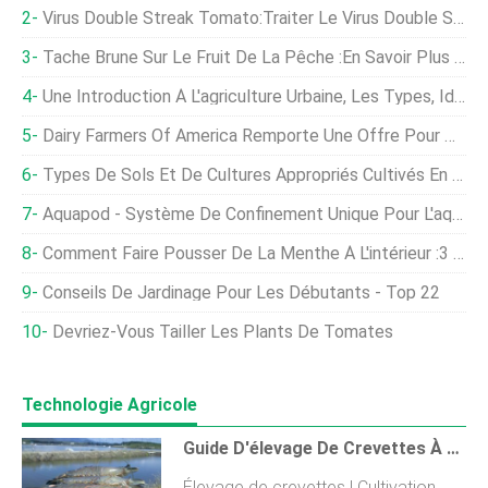
Virus Double Streak Tomato:Traiter Le Virus Double Streak Dans Les Tomates
Tache Brune Sur Le Fruit De La Pêche :en Savoir Plus Sur Le Traitement De La Gale Du Pêcher
Une Introduction À L'agriculture Urbaine, Les Types, Idées, Et Avantages
Dairy Farmers Of America Remporte Une Offre Pour Dean Foods
Types De Sols Et De Cultures Appropriés Cultivés En Inde
Aquapod - Système De Confinement Unique Pour L'aquaculture Marine
Comment Faire Pousser De La Menthe À L'intérieur :3 Méthodes De Culture Pour Des Récoltes Toute L'année
Conseils De Jardinage Pour Les Débutants - Top 22
Devriez-Vous Tailler Les Plants De Tomates
Technologie Agricole
Guide D'élevage De Crevettes À La Maison Pour Les Débutants | Cultivation
Élevage de crevettes | Cultivation