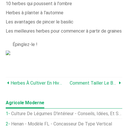
10 herbes qui poussent à l'ombre
Herbes à planter à l'automne
Les avantages de pincer le basilic
Les meilleures herbes pour commencer à partir de graines
Épinglez-le !
Herbes À Cultiver En Hiver :9 Choix Pour Une Récolte De Saison Froide
Comment Tailler Le Basilic Pour Les Gros, Plantes Buissonnantes Et Rendements Plus Importants
Agricole Moderne
Culture De Légumes D'intérieur - Conseils, Idées, Et Secrets
Henan - Modèle FL - Concasseur De Type Vertical