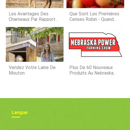
Quand le mildiou sinstalle 85 % HR),
des sporangiophores dressés gris à
brunâtre se formeront sur
Les Avantages Des
Que Sont Les Premières
Chameaux Par Rapport
Cerises Robin - Quand
Aux Autres Animaux
Les Premières Cerises
D'élevage
Robin Mûrissent-Elles
Vendez Votre Laine De
Plus De 60 Nouveaux
Mouton
Produits Au Nebraska
Power Farming Show
Langue