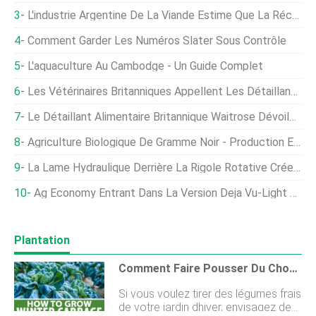
L'industrie Argentine De La Viande Estime Que La Récente Suspension Des Exportations De Maïs Ne Fera Pas Baisser Les Prix Des Aliments Locaux
Comment Garder Les Numéros Slater Sous Contrôle
L'aquaculture Au Cambodge - Un Guide Complet
Les Vétérinaires Britanniques Appellent Les Détaillants À Défendre Les Normes Alimentaires
Le Détaillant Alimentaire Britannique Waitrose Dévoile Une Nouvelle Application Mobile De Bien-Être Animal
Agriculture Biologique De Gramme Noir - Production En Inde
La Lame Hydraulique Derrière La Rigole Rotative Crée Des Fossés Parfaits En Un Seul Passage
Ag Economy Entrant Dans La Version Deja Vu-Light Des Années 1980, L'économiste Dit
Plantation
Comment Faire Pousser Du Chou D'hiver Pour Une Récolte De Fin De Saison
Si vous voulez tirer des légumes frais
de votre jardin dhiver, envisagez de