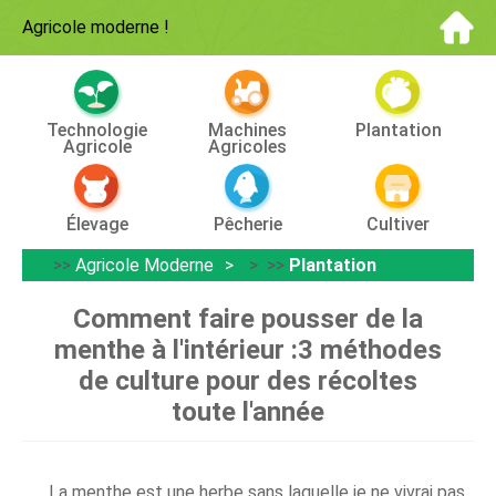
Agricole moderne
!
Technologie
Machines
Plantation
Agricole
Agricoles
Élevage
Pêcherie
Cultiver
>>
Agricole Moderne
> >>
Plantation
Comment faire pousser de la
menthe à l'intérieur :3 méthodes
de culture pour des récoltes
toute l'année
La menthe est une herbe sans laquelle je ne vivrai pas.