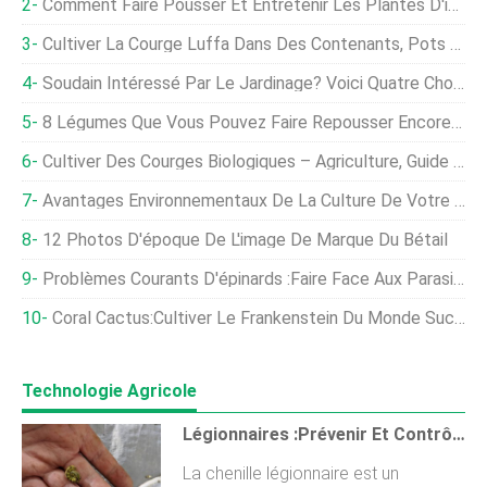
Comment Faire Pousser Et Entretenir Les Plantes D'intérieur Hoya
Cultiver La Courge Luffa Dans Des Contenants, Pots À La Maison
Soudain Intéressé Par Le Jardinage? Voici Quatre Choses Que Vous Pouvez Faire Dès Maintenant.
8 Légumes Que Vous Pouvez Faire Repousser Encore Et Encore
Cultiver Des Courges Biologiques – Agriculture, Guide De Plantation
Avantages Environnementaux De La Culture De Votre Propre Nourriture
12 Photos D'époque De L'image De Marque Du Bétail
Problèmes Courants D'épinards :faire Face Aux Parasites Et Aux Maladies Des Épinards
Coral Cactus:Cultiver Le Frankenstein Du Monde Succulent
Technologie Agricole
Légionnaires :Prévenir Et Contrôler Leurs Dégâts
La chenille légionnaire est un