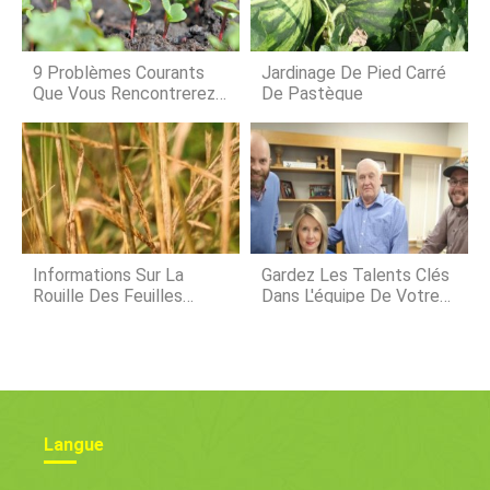
délicieux produire. À cette fin, les
étudiants de Upstart University ont
été occupés ! Vous vous demandez
ce quils ont fait cette année ? Voici
9 Problèmes Courants
Jardinage De Pied Carré
le top 5 des cours tendance de 20
Que Vous Rencontrerez
De Pastèque
Lors De La Culture De
Radis
Informations Sur La
Gardez Les Talents Clés
Rouille Des Feuilles
Dans L'équipe De Votre
D'orge :comment Traiter
Ferme
La Rouille Des Feuilles
Sur Les Plantes D'orge
Langue