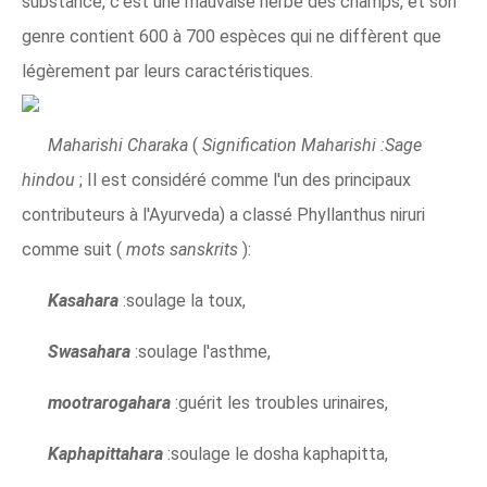
substance, c'est une mauvaise herbe des champs, et son
genre contient 600 à 700 espèces qui ne diffèrent que
légèrement par leurs caractéristiques.
Maharishi Charaka
(
Signification Maharishi :Sage
hindou
; Il est considéré comme l'un des principaux
contributeurs à l'Ayurveda) a classé Phyllanthus niruri
comme suit (
mots sanskrits
):
Kasahara
:soulage la toux,
Swasahara
:soulage l'asthme,
mootrarogahara
:guérit les troubles urinaires,
Kaphapittahara
:soulage le dosha kaphapitta,