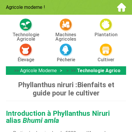
Agricole moderne
!
Technologie
Machines
Plantation
Agricole
Agricoles
Élevage
Pêcherie
Cultiver
>>
Agricole Moderne
> >>
Technologie Agricole
Phyllanthus niruri :Bienfaits et
guide pour le cultiver
Introduction à Phyllanthus Niruri
alias
Bhumi amla