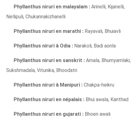
Phyllanthus niruri en malayalam :
Arinelli, Kijanelli,
Nellipuli, Chukannakizhanelli
Phyllanthus niruri en marathi :
Rayavali, Bhuiavli
Phyllanthus niruri à Odia :
Narakoli, Badi aonla
Phyllanthus niruri en sanskrit :
Amala, Bhumyamlaki,
Sukshmadala, Vitunika, Bhoodatri
Phyllanthus niruri à Manipuri
:
Chakpa-heikru
Phyllanthus niruri en népalais
:
Bhui awala, Kanthad
Phyllanthus niruri en gujarati
:
Bhoen awali