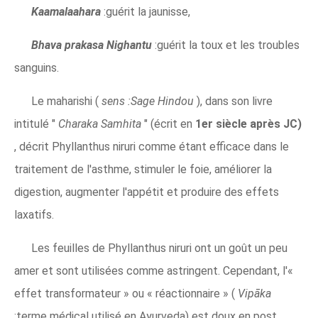
Kaamalaahara
:guérit la jaunisse,
Bhava prakasa Nighantu
:guérit la toux et les troubles
sanguins.
Le maharishi (
sens :Sage Hindou
), dans son livre
intitulé "
Charaka Samhita
" (écrit en
1er siècle après JC)
, décrit Phyllanthus niruri comme étant efficace dans le
traitement de l'asthme, stimuler le foie, améliorer la
digestion, augmenter l'appétit et produire des effets
laxatifs.
Les feuilles de Phyllanthus niruri ont un goût un peu
amer et sont utilisées comme astringent. Cependant, l'«
effet transformateur » ou « réactionnaire » (
Vipāka
:terme médical utilisé en Ayurveda) est doux en post