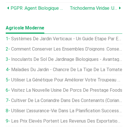
PGPR :Agent Biologique Des Maladies Du Sol
Trichoderma Viridae :un Agent Biologique Important Pour La Protection Des Végétaux
Agricole Moderne
Systèmes De Jardin Verticaux - Un Guide Étape Par Étape
Comment Conserver Les Ensembles D'oignons :conserver Les Oignons Pour La Plantation
Inoculants De Sol De Jardinage Biologiques - Avantages De L'utilisation D'un Inoculant Pour Légumineuses
Maladies Du Jardin - Chancre De La Tige De La Tomate
Utiliser La Génétique Pour Améliorer Votre Troupeau Laitier Et Vos Résultats
Visitez La Nouvelle Usine De Porcs De Prestage Foods
Cultiver De La Coriandre Dans Des Contenants (coriandre)
Utiliser L'assurance-Vie Dans La Planification Successorale
Les Prix Élevés Portent Les Revenus Des Exportations De Céréales De Mars De L'Argentine À Leur Plus Haut Niveau En 18 Ans