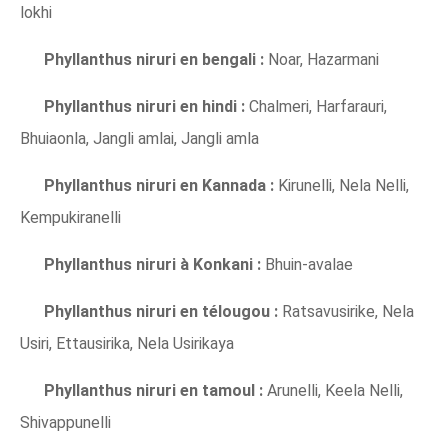
lokhi
Phyllanthus niruri en bengali :
Noar, Hazarmani
Phyllanthus niruri en hindi :
Chalmeri, Harfarauri,
Bhuiaonla, Jangli amlai, Jangli amla
Phyllanthus niruri en Kannada :
Kirunelli, Nela Nelli,
Kempukiranelli
Phyllanthus niruri à Konkani :
Bhuin-avalae
Phyllanthus niruri en télougou :
Ratsavusirike, Nela
Usiri, Ettausirika, Nela Usirikaya
Phyllanthus niruri en tamoul :
Arunelli, Keela Nelli,
Shivappunelli